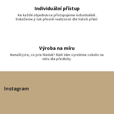
Individuální přístup
Ke každé objednávce přistupujeme individuálně.
Dokážeme ji tak přesně realizovat dle Vašich přání.
Výroba na míru
Nenašli jste, co jste hledali? Rádi Vám vyrobíme cokoliv na
míru dle předlohy.
Z
á
p
Instagram
a
t
í