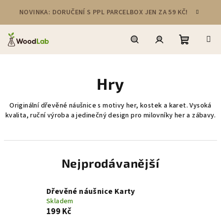
Přejít
NOVINKA: DORUČENÍ S PPL PARCELBOX JEN ZA 59 KČ!
na
obsah
Nákupní
Hledat
Přihlášení
Hry
košík
Originální dřevěné náušnice s motivy her, kostek a karet. Vysoká
kvalita, ruční výroba a jedinečný design pro milovníky her a zábavy.
Nejprodávanější
Dřevěné náušnice Karty
Skladem
199 Kč