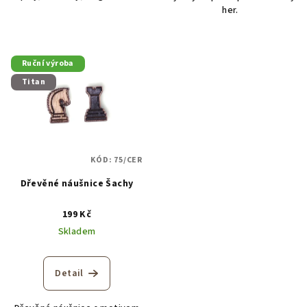
her.
Ruční výroba
Titan
KÓD:
75/CER
Dřevěné náušnice Šachy
199 Kč
Skladem
Detail