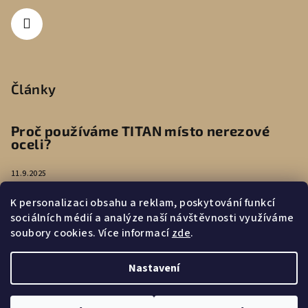
Články
Proč používáme TITAN místo nerezové
oceli?
11.9.2025
K personalizaci obsahu a reklam, poskytování funkcí
Péče o náušnice
sociálních médií a analýze naší návštěvnosti využíváme
soubory cookies. Více informací
zde
.
4.8.2025
Nastavení
Copyright 2026
WoodLab
. Všechna práva vyhrazena.
Upravit
nastavení cookies