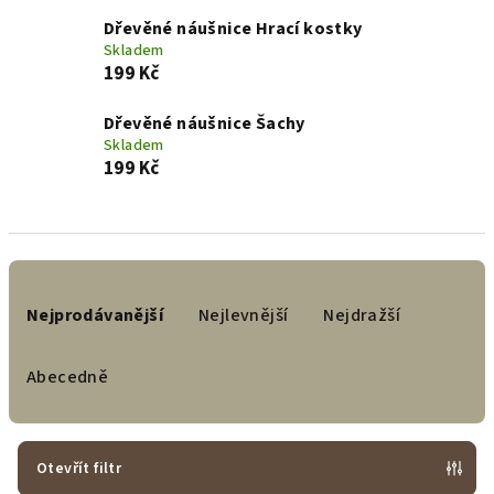
Dřevěné náušnice Hrací kostky
Skladem
199 Kč
Dřevěné náušnice Šachy
Skladem
199 Kč
Ř
a
Nejprodávanější
Nejlevnější
Nejdražší
z
e
Abecedně
n
í
p
Otevřít filtr