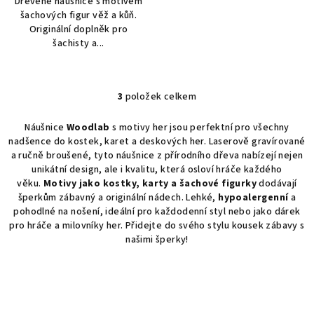
Dřevěné náušnice s motivem
šachových figur věž a kůň.
Originální doplněk pro
šachisty a...
3
položek celkem
O
v
Náušnice
Woodlab
s motivy her jsou perfektní pro všechny
l
nadšence do kostek, karet a deskových her. Laserově gravírované
á
a ručně broušené, tyto náušnice z přírodního dřeva nabízejí nejen
d
unikátní design, ale i kvalitu, která osloví hráče každého
a
věku.
Motivy jako kostky, karty a šachové figurky
dodávají
šperkům zábavný a originální nádech. Lehké,
hypoalergenní
a
c
pohodlné na nošení, ideální pro každodenní styl nebo jako dárek
í
pro hráče a milovníky her. Přidejte do svého stylu kousek zábavy s
p
našimi šperky!
r
v
k
y
v