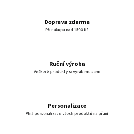
ý
p
i
Doprava zdarma
s
Při nákupu nad 1500 Kč
u
Ruční výroba
Veškeré produkty si vyrábíme sami
Personalizace
Plná personalizace všech produktů na přání