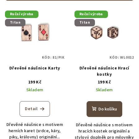
r
V
o
Ruční výroba
Ruční výroba
ý
d
Titan
Titan
p
u
i
k
s
t
p
ů
KÓD:
81/PIK
KÓD:
WL0012
r
Dřevěné náušnice Karty
Dřevěné náušnice Hrací
o
kostky
d
199 Kč
199 Kč
u
Skladem
Skladem
k
t
Detail
Do košíku
ů
Dřevěné náušnice s motivem
Dřevěné náušnice s motivem
herních karet (srdce, káry,
hracích kostek originální a
piky, královny) originální...
stylový doplněk pro milovníky