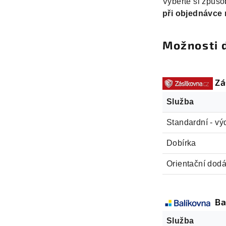
Vyberte si způso
při objednávce 
Možnosti 
Zá
Služba
Standardní - vý
Dobírka
Orientační dodá
Ba
Služba