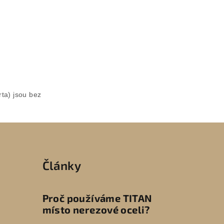
rta) jsou bez
Články
Proč používáme TITAN
místo nerezové oceli?