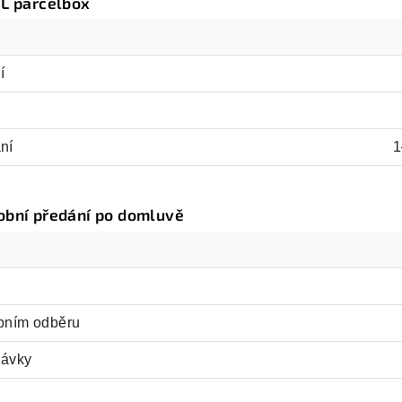
L parcelbox
í
ní
1
obní předání po domluvě
obním odběru
návky