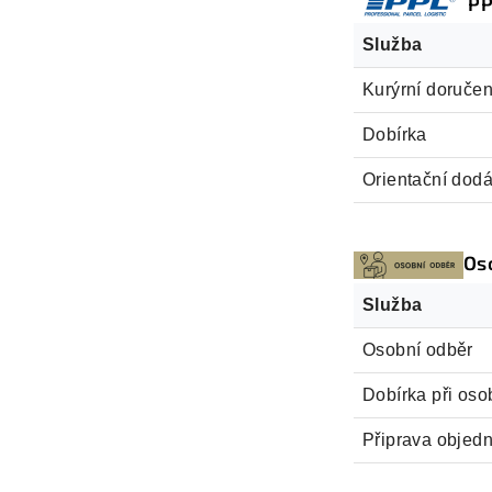
PP
Služba
Kurýrní doručen
Dobírka
Orientační dodá
Os
Služba
Osobní odběr
Dobírka při os
Připrava objed