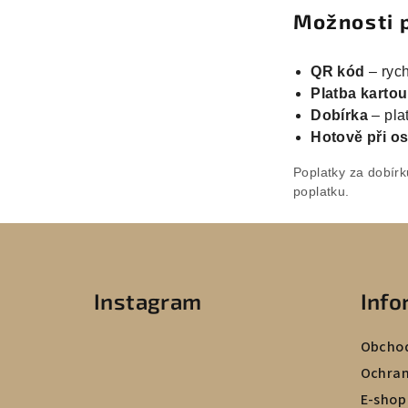
Možnosti 
QR kód
– rych
Platba kartou
Dobírka
– plat
Hotově při o
Poplatky za dobírk
poplatku.
Z
á
Instagram
Info
p
a
Obchod
t
Ochran
E-shop