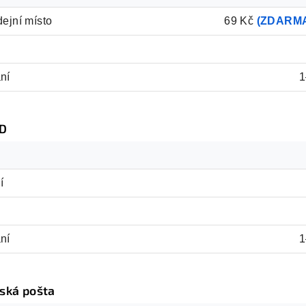
dejní místo
69 Kč
(ZDARMA
ní
1
D
í
ní
1
ská pošta