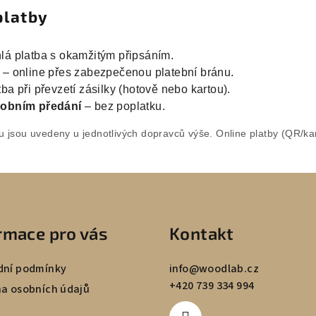
platby
lá platba s okamžitým připsáním.
– online přes zabezpečenou platební bránu.
ba při převzetí zásilky (hotově nebo kartou).
sobním předání
– bez poplatku.
u jsou uvedeny u jednotlivých dopravců výše. Online platby (QR/ka
rmace pro vás
Kontakt
ní podmínky
info
@
woodlab.cz
+420 739 334 994
a osobních údajů