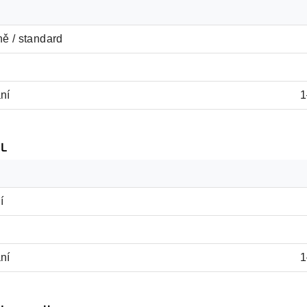
ě / standard
ní
1
L
í
ní
1