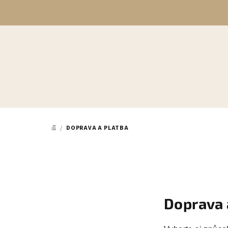
Přejít
na
obsah
/
DOPRAVA A PLATBA
DOMŮ
Doprava 