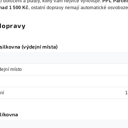
b doručení a platby, který vám nejvíce vyhovuje.
PPL Parce
nad 1 500 Kč
, ostatní dopravy nemají automatické osvoboze
dopravy
silkovna (výdejní místa)
dejní místo
ní
1
líkovna