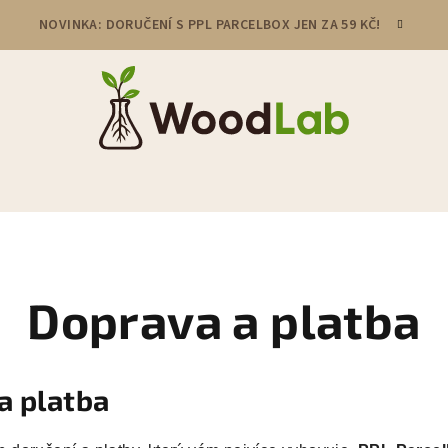
NOVINKA: DORUČENÍ S PPL PARCELBOX JEN ZA 59 KČ!
Doprava a platba
a platba