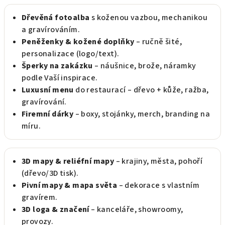
Dřevěná fotoalba
s koženou vazbou, mechanikou
a gravírováním.
Peněženky & kožené doplňky
– ručně šité,
personalizace (logo/text).
Šperky na zakázku
– náušnice, brože, náramky
podle Vaší inspirace.
Luxusní menu
do restaurací – dřevo + kůže, ražba,
gravírování.
Firemní dárky
– boxy, stojánky, merch, branding na
míru.
3D mapy & reliéfní mapy
– krajiny, města, pohoří
(dřevo/3D tisk).
Pivní mapy & mapa světa
– dekorace s vlastním
gravírem.
3D loga & značení
– kanceláře, showroomy,
provozy.