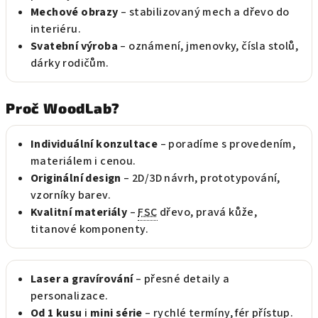
Mechové obrazy
– stabilizovaný mech a dřevo do
interiéru.
Svatební výroba
– oznámení, jmenovky, čísla stolů,
dárky rodičům.
Proč WoodLab?
Individuální konzultace
– poradíme s provedením,
materiálem i cenou.
Originální design
– 2D/3D návrh, prototypování,
vzorníky barev.
Kvalitní materiály
–
FSC
dřevo, pravá kůže,
titanové komponenty.
Laser a gravírování
– přesné detaily a
personalizace.
Od 1 kusu
i
mini série
– rychlé termíny, fér přístup.