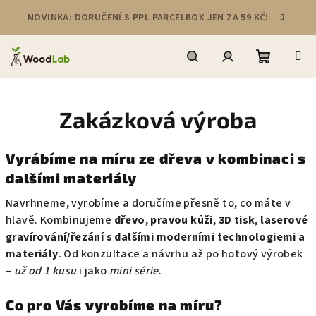
Přejít
NOVINKA: DORUČENÍ S PPL PARCELBOX JEN ZA 59 KČ!
na
obsah
Nákupní
Hledat
Přihlášení
Zakázková výroba
košík
Vyrábíme na míru ze dřeva v kombinaci s
dalšími materiály
Navrhneme, vyrobíme a doručíme přesně to, co máte v
hlavě. Kombinujeme
dřevo
,
pravou kůži
,
3D tisk
,
laserové
gravírování/řezání s dalšími moderními technologiemi a
materiály
. Od konzultace a návrhu až po hotový výrobek
–
už od 1 kusu
i jako
mini série
.
Co pro Vás vyrobíme na míru?