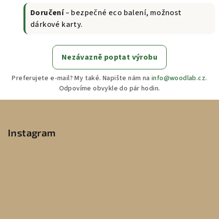
Doručení
– bezpečné eco balení, možnost
dárkové karty.
Nezávazně poptat výrobu
Preferujete e-mail? My také. Napište nám na
info@woodlab.cz
.
Odpovíme obvykle do pár hodin.
Z
á
p
Instagram
a
t
í