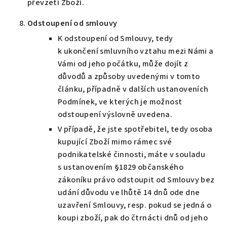
převzetí Zboží.
Odstoupení od smlouvy
K odstoupení od Smlouvy, tedy
k ukončení smluvního vztahu mezi Námi a
Vámi od jeho počátku, může dojít z
důvodů a způsoby uvedenými v tomto
článku, případně v dalších ustanoveních
Podmínek, ve kterých je možnost
odstoupení výslovně uvedena.
V případě, že jste spotřebitel, tedy osoba
kupující Zboží mimo rámec své
podnikatelské činnosti, máte v souladu
s ustanovením §1829 občanského
zákoníku právo odstoupit od Smlouvy bez
udání důvodu ve lhůtě 14 dnů ode dne
uzavření Smlouvy, resp. pokud se jedná o
koupi zboží, pak do čtrnácti dnů od jeho