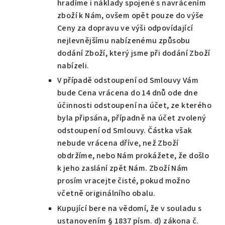
hradíme i náklady spojené s navrácením
zboží k Nám, ovšem opět pouze do výše
Ceny za dopravu ve výši odpovídající
nejlevnějšímu nabízenému způsobu
dodání Zboží, který jsme při dodání Zboží
nabízeli.
V případě odstoupení od Smlouvy Vám
bude Cena vrácena do 14 dnů ode dne
účinnosti odstoupení na účet, ze kterého
byla připsána, případně na účet zvolený
odstoupení od Smlouvy. Částka však
nebude vrácena dříve, než Zboží
obdržíme, nebo Nám prokážete, že došlo
k jeho zaslání zpět Nám. Zboží Nám
prosím vracejte čisté, pokud možno
včetně originálního obalu.
Kupující bere na vědomí, že v souladu s
ustanovením § 1837 písm. d) zákona č.