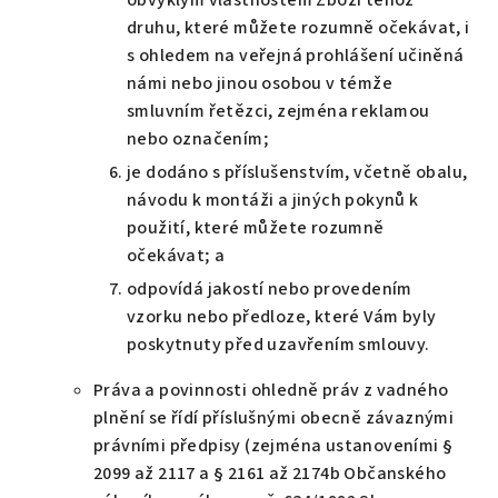
obvyklým vlastnostem Zboží téhož
druhu, které můžete rozumně očekávat, i
s ohledem na veřejná prohlášení učiněná
námi nebo jinou osobou v témže
smluvním řetězci, zejména reklamou
nebo označením;
je dodáno s příslušenstvím, včetně obalu,
návodu k montáži a jiných pokynů k
použití, které můžete rozumně
očekávat; a
odpovídá jakostí nebo provedením
vzorku nebo předloze, které Vám byly
poskytnuty před uzavřením smlouvy.
Práva a povinnosti ohledně práv z vadného
plnění se řídí příslušnými obecně závaznými
právními předpisy (zejména ustanoveními §
2099 až 2117 a § 2161 až 2174b Občanského