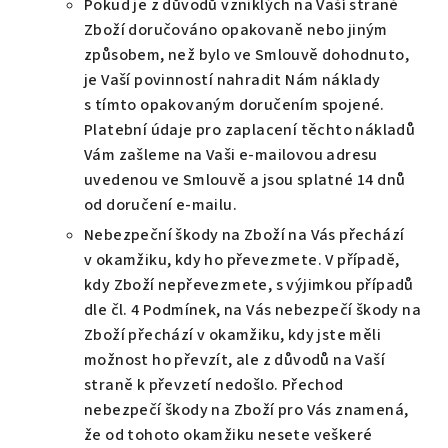
Pokud je z důvodů vzniklých na Vaší straně
Zboží doručováno opakovaně nebo jiným
způsobem, než bylo ve Smlouvě dohodnuto,
je Vaší povinností nahradit Nám náklady
s tímto opakovaným doručením spojené.
Platební údaje pro zaplacení těchto nákladů
Vám zašleme na Vaši e-mailovou adresu
uvedenou ve Smlouvě a jsou splatné 14 dnů
od doručení e-mailu.
Nebezpeční škody na Zboží na Vás přechází
v okamžiku, kdy ho převezmete. V případě,
kdy Zboží nepřevezmete, s výjimkou případů
dle čl. 4 Podmínek, na Vás nebezpečí škody na
Zboží přechází v okamžiku, kdy jste měli
možnost ho převzít, ale z důvodů na Vaší
straně k převzetí nedošlo. Přechod
nebezpečí škody na Zboží pro Vás znamená,
že od tohoto okamžiku nesete veškeré