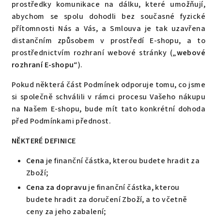
prostředky komunikace na dálku, které umožňují,
abychom se spolu dohodli bez současné fyzické
přítomnosti Nás a Vás, a Smlouva je tak uzavřena
distančním způsobem v prostředí E-shopu, a to
prostřednictvím rozhraní webové stránky („
webové
rozhraní E-shopu
“).
Pokud některá část Podmínek odporuje tomu, co jsme
si společně schválili v rámci procesu Vašeho nákupu
na Našem E-shopu, bude mít tato konkrétní dohoda
před Podmínkami přednost.
NĚKTERÉ DEFINICE
Cena
je finanční částka, kterou budete hradit za
Zboží;
Cena za dopravu
je finanční částka, kterou
budete hradit za doručení Zboží, a to včetně
ceny za jeho zabalení;