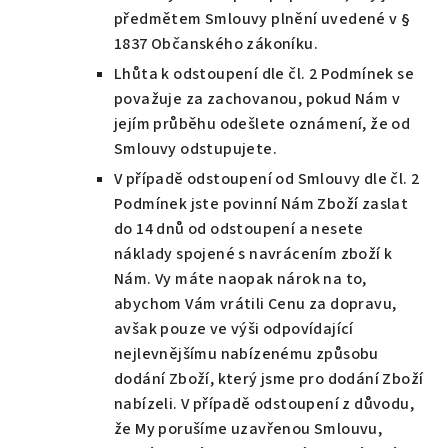
předmětem Smlouvy plnění uvedené v §
1837 Občanského zákoníku.
Lhůta k odstoupení dle čl. 2 Podmínek se
považuje za zachovanou, pokud Nám v
jejím průběhu odešlete oznámení, že od
Smlouvy odstupujete.
V případě odstoupení od Smlouvy dle čl. 2
Podmínek jste povinní Nám Zboží zaslat
do 14 dnů od odstoupení a nesete
náklady spojené s navrácením zboží k
Nám. Vy máte naopak nárok na to,
abychom Vám vrátili Cenu za dopravu,
avšak pouze ve výši odpovídající
nejlevnějšímu nabízenému způsobu
dodání Zboží, který jsme pro dodání Zboží
nabízeli. V případě odstoupení z důvodu,
že My porušíme uzavřenou Smlouvu,