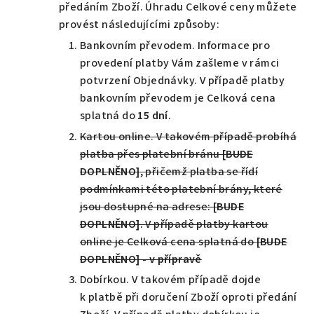
předáním Zboží. Úhradu Celkové ceny můžete
provést následujícími způsoby:
Bankovním převodem. Informace pro
provedení platby Vám zašleme v rámci
potvrzení Objednávky. V případě platby
bankovním převodem je Celková cena
splatná do
15 dní
.
Kartou online. V takovém případě probíhá
platba přes platební bránu
[BUDE
DOPLNĚNO]
, přičemž platba se řídí
podmínkami této platební brány, které
jsou dostupné na adrese:
[BUDE
DOPLNĚNO].
V případě platby kartou
online je Celková cena splatná do
[BUDE
DOPLNĚNO] - v přípravě
Dobírkou. V takovém případě dojde
k platbě při doručení Zboží oproti předání