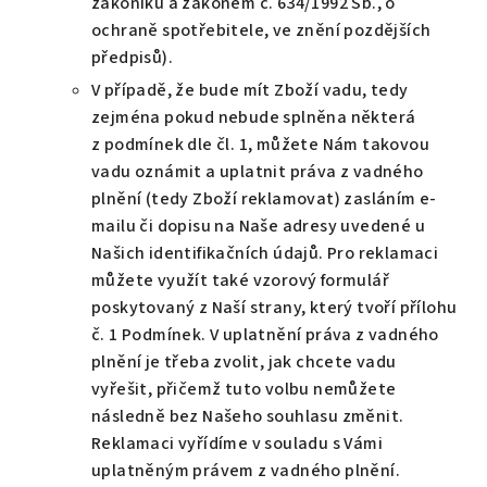
zákoníku a zákonem č. 634/1992 Sb., o
ochraně spotřebitele, ve znění pozdějších
předpisů).
V případě, že bude mít Zboží vadu, tedy
zejména pokud nebude splněna některá
z podmínek dle čl. 1, můžete Nám takovou
vadu oznámit a uplatnit práva z vadného
plnění (tedy Zboží reklamovat) zasláním e-
mailu či dopisu na Naše adresy uvedené u
Našich identifikačních údajů. Pro reklamaci
můžete využít také vzorový formulář
poskytovaný z Naší strany, který tvoří přílohu
č. 1 Podmínek. V uplatnění práva z vadného
plnění je třeba zvolit, jak chcete vadu
vyřešit, přičemž tuto volbu nemůžete
následně bez Našeho souhlasu změnit.
Reklamaci vyřídíme v souladu s Vámi
uplatněným právem z vadného plnění.