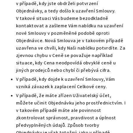
v případě, kdy jste obdrželi potvrzení
Objednávky, a tedy došlo k uzavření Smlouvy.
V takové situaci Vás budeme bezodkladně
kontaktovat a zašleme Vám nabídku na uzavření
nové Smlouvy v pozměněné podobě oproti
Objednávce. Nová Smlouva je v takovém případě
uzavřena ve chvíli, kdy Naši nabídku potvrdíte. Za
zjevnou chybu v Ceně se považuje například
situace, kdy Cena neodpovídá obvyklé ceně u
jiných prodejců nebo chybí či přebývá cifra.
V případě, kdy dojde k uzavření Smlouvy, Vám
vzniká závazek k zaplacení Celkové ceny.
V případě, že máte zřízen Uživatelský účet,
můžete učinit Objednávku jeho prostřednictvím. I
v takovém případě máte ale povinnost
zkontrolovat správnost, pravdivost a úplnost
předvyplněných údajů. Způsob tvorby
Objednávky je však totožný, jako v případě