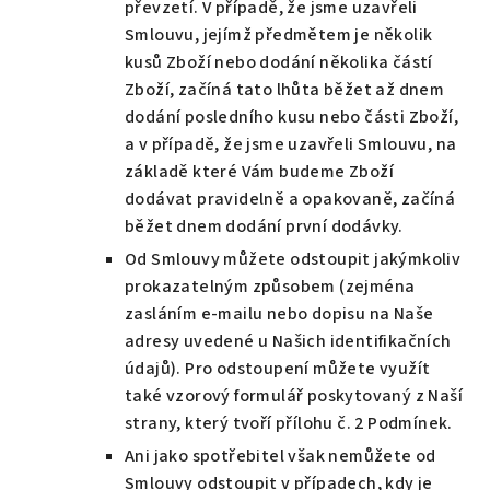
převzetí. V případě, že jsme uzavřeli
Smlouvu, jejímž předmětem je několik
kusů Zboží nebo dodání několika částí
Zboží, začíná tato lhůta běžet až dnem
dodání posledního kusu nebo části Zboží,
a v případě, že jsme uzavřeli Smlouvu, na
základě které Vám budeme Zboží
dodávat pravidelně a opakovaně, začíná
běžet dnem dodání první dodávky.
Od Smlouvy můžete odstoupit jakýmkoliv
prokazatelným způsobem (zejména
zasláním e-mailu nebo dopisu na Naše
adresy uvedené u Našich identifikačních
údajů). Pro odstoupení můžete využít
také vzorový formulář poskytovaný z Naší
strany, který tvoří přílohu č. 2 Podmínek.
Ani jako spotřebitel však nemůžete od
Smlouvy odstoupit v případech, kdy je