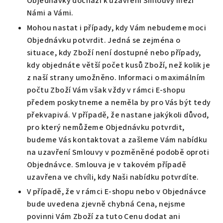
Objednávky dochází k uzavření Smlouvy mezi
Námi a Vámi.
Mohou nastat i případy, kdy Vám nebudeme moci
Objednávku potvrdit. Jedná se zejména o
situace, kdy Zboží není dostupné nebo případy,
kdy objednáte větší počet kusů Zboží, než kolik je
z naší strany umožněno. Informaci o maximálním
počtu Zboží Vám však vždy v rámci E-shopu
předem poskytneme a neměla by pro Vás být tedy
překvapivá. V případě, že nastane jakýkoli důvod,
pro který nemůžeme Objednávku potvrdit,
budeme Vás kontaktovat a zašleme Vám nabídku
na uzavření Smlouvy v pozměněné podobě oproti
Objednávce. Smlouva je v takovém případě
uzavřena ve chvíli, kdy Naši nabídku potvrdíte.
V případě, že v rámci E-shopu nebo v Objednávce
bude uvedena zjevně chybná Cena, nejsme
povinni Vám Zboží za tuto Cenu dodat ani