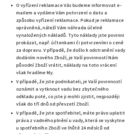
O vyřízení reklamace Vás budeme informovat e-
mailem a vydáme Vám potvrzení o datu a
způsobu vyřízení reklamace. Pokud je reklamace
oprávněná, náleží Vám náhrada účelně
vynaložených nákladů. Tyto náklady jste povinni
prokázat, např. účtenkami či potvrzeními o ceně
za dopravu. V případě, že došlo k odstranění vady
dodáním nového Zboží, je Vaší povinností Nám
původní Zboží vrátit, náklady na toto vrácení
však hradíme My.
V případě, že jste podnikateli, je Vaší povinností
oznámit a vytknout vadu bez zbytečného
odkladu poté, co jste ji mohli zjistit, nejpozději
však do tří dnů od převzetí Zboží.
V případě, že jste spotřebitel, máte právo uplatit
práva z vadného plnění u vady, která se vyskytne
u spotřebního Zboží ve lhůtě 24 měsíců od