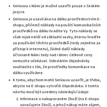
Smlouvu s Námi je možné uzavřít pouze v českém
jazyce.
Smlouva je uzavírána na dálku prostřednictvím E-
shopu, přičemž náklady na použití komunikačních
prostředků na dálku hradíte Vy. Tyto náklady se
však nijak neliší od základní sazby, kterou hradíte
za používání těchto prostředků (tedy zejména za
přístup k internetu), žádné další náklady
účtované Námi tedy nad rámec Celkové ceny
nemusíte očekávat. Odesláním Objednávky
souhlasíte s tím, že prostředky komunikace na
dálku využíváme.
K tomu, abychom mohli Smlouvu uzavřít, je třeba,
abyste na E-shopu vytvořili Objednávku. V tomto
návrhu musí být uvedeny následující údaje:
Informace o nakupovaném Zboží (na E-shopu
označujete Zboží, o jehož nákup máte zájem,