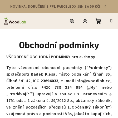
Přejít
NOVINKA: DORUČENÍ S PPL PARCELBOX JEN ZA 59 KČ!
na
obsah
Nákupní
Hledat
Přihlášení
Obchodní podmínky
košík
VŠEOBECNÉ OBCHODNÍ PODMÍNKY pro e-shopy
Tyto všeobecné obchodní podmínky (“
Podmínky
”)
společnosti
Radek Klesa
, místo podnikání
Číhaň 35,
Číhaň 341 42
, IČO
23694033
,
e -mail
info@woodlab.cz,
telefonní číslo
+420 739 334 994
(„
My
” nebo
„
Prodávající
”) upravují v souladu s ustanovením §
1751 odst. 1 zákona č. 89/2012 Sb., občanský zákoník,
ve znění pozdějších předpisů („
Občanský zákoník
“)
vzájemná práva a povinnosti Vás, jakožto kupujících,