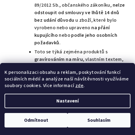
89/2012 Sb., občanského zákoníku,
nelze
odstoupit od smlouvy ve lhůtě 14 dnů
bez udání důvodu
u zboží, které bylo
vyrobeno nebo upraveno
na přání
kupujícího
nebo
podle jeho osobních
požadavků
.
Toto se týká zejména produktů s
gravírováním na míru
, vlastním textem,
jménem, datem, věnováním nebo jinou
K personalizaci obsahu a reklam, poskytování funkcí
individuální personalizací provedenou na
sociálních médií a analýze naší návštěvnosti využíváme
základě požadavku kupujícího.
soubory cookies. Více informací
zde
.
U ostatního zboží, které není upraveno
na míru a neobsahuje personalizaci,
Nastavení
zůstává právo kupujícího na odstoupení
od smlouvy ve lhůtě 14 dnů
beze změny
.
Odmítnout
Souhlasím
V případě odstoupení od Smlouvy dle čl. 2
Podmínek Nám však odpovídáte za