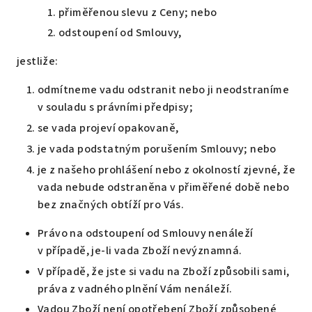
přiměřenou slevu z Ceny; nebo
odstoupení od Smlouvy,
jestliže:
odmítneme vadu odstranit nebo ji neodstraníme
v souladu s právními předpisy;
se vada projeví opakovaně,
je vada podstatným porušením Smlouvy; nebo
je z našeho prohlášení nebo z okolností zjevné, že
vada nebude odstraněna v přiměřené době nebo
bez značných obtíží pro Vás.
Právo na odstoupení od Smlouvy nenáleží
v případě, je-li vada Zboží nevýznamná.
V případě, že jste si vadu na Zboží způsobili sami,
práva z vadného plnění Vám nenáleží.
Vadou Zboží není opotřebení Zboží způsobené