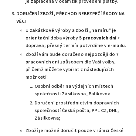
je zaplacena v okamžik provedení platby.
DORUČENÍ
ZBOŽÍ, PŘECHOD NEBEZPEČÍ ŠKODY NA
VĚCI
U
zakázkové výroby
a
zboží „na míru“
je
orientační
doba výroby
5 pracovních dní
+
doprava; přesný termín potvrdíme v e-mailu.
Zboží Vám bude doručeno nejpozději do
7
pracovních
dní
způsobem dle Vaší volby,
přičemž můžete vybírat z následujících
možností:
Osobní odběr na výdejních místech
společnosti Zásilkovna, Balíkovna
Doručení prostřednictvím dopravních
společností Česká pošta, PPL CZ, DHL,
Zásilkovna;
Zboží je možné doručit pouze v rámci České