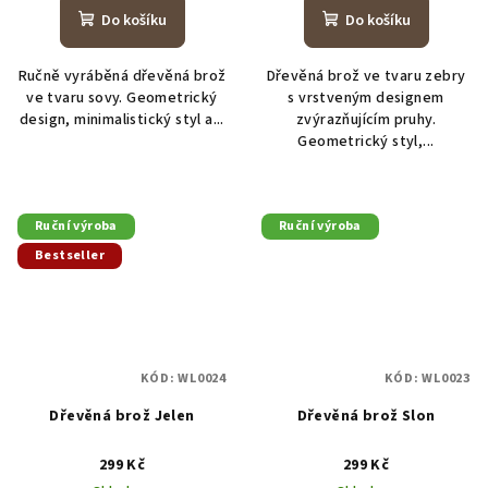
Do košíku
Do košíku
Ručně vyráběná dřevěná brož
Dřevěná brož ve tvaru zebry
ve tvaru sovy. Geometrický
s vrstveným designem
design, minimalistický styl a...
zvýrazňujícím pruhy.
Geometrický styl,...
Ruční výroba
Ruční výroba
Bestseller
KÓD:
WL0024
KÓD:
WL0023
Dřevěná brož Jelen
Dřevěná brož Slon
299 Kč
299 Kč