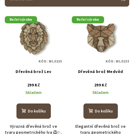
r
V
o
Ruční výroba
Ruční výroba
ý
d
p
u
i
k
s
t
p
ů
KÓD:
WL0135
KÓD:
WL0133
r
Dřevěná brož Lev
Dřevěná brož Medvěd
o
d
299 Kč
299 Kč
u
Skladem
Skladem
k
t
Do košíku
Do košíku
ů
Výrazná dřevěná brož ve
Elegantní dřevěná brož ve
tvaru geometrického lva 🦁✨.
tvaru geometrického