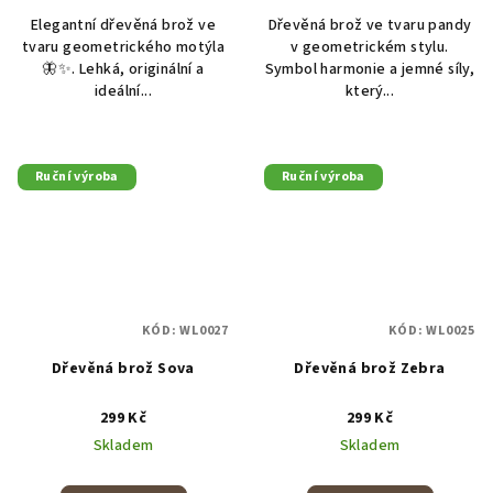
Elegantní dřevěná brož ve
Dřevěná brož ve tvaru pandy
tvaru geometrického motýla
v geometrickém stylu.
🦋✨. Lehká, originální a
Symbol harmonie a jemné síly,
ideální...
který...
Ruční výroba
Ruční výroba
KÓD:
WL0027
KÓD:
WL0025
Dřevěná brož Sova
Dřevěná brož Zebra
299 Kč
299 Kč
Skladem
Skladem