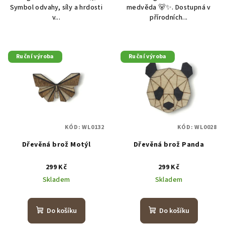
Symbol odvahy, síly a hrdosti
medvěda 🐻✨. Dostupná v
v...
přírodních...
Ruční výroba
Ruční výroba
KÓD:
WL0132
KÓD:
WL0028
Dřevěná brož Motýl
Dřevěná brož Panda
299 Kč
299 Kč
Skladem
Skladem
Do košíku
Do košíku