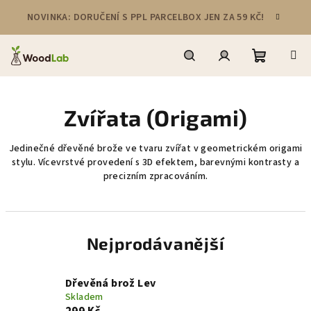
Přejít
NOVINKA: DORUČENÍ S PPL PARCELBOX JEN ZA 59 KČ!
na
obsah
Nákupní
Hledat
Přihlášení
Zvířata (Origami)
košík
Jedinečné dřevěné brože ve tvaru zvířat v geometrickém origami
stylu. Vícevrstvé provedení s 3D efektem, barevnými kontrasty a
precizním zpracováním.
Nejprodávanější
Dřevěná brož Lev
Skladem