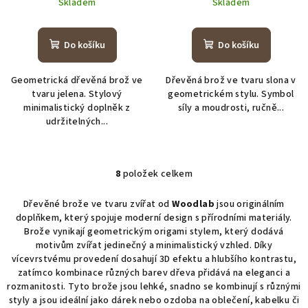
Skladem
Skladem
Do košíku
Do košíku
Geometrická dřevěná brož ve
Dřevěná brož ve tvaru slona v
tvaru jelena. Stylový
geometrickém stylu. Symbol
minimalistický doplněk z
síly a moudrosti, ručně...
udržitelných...
8
položek celkem
O
v
Dřevěné brože ve tvaru zvířat od
Woodlab
jsou originálním
l
doplňkem, který spojuje moderní design s přírodními materiály.
á
Brože vynikají geometrickým origami stylem, který dodává
d
motivům zvířat jedinečný a minimalistický vzhled. Díky
a
vícevrstvému provedení dosahují 3D efektu a hlubšího kontrastu,
zatímco kombinace různých barev dřeva přidává na eleganci a
c
rozmanitosti. Tyto brože jsou lehké, snadno se kombinují s různými
í
styly a jsou ideální jako dárek nebo ozdoba na oblečení, kabelku či
p