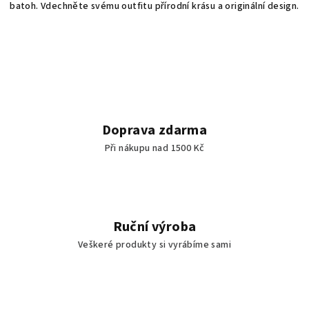
batoh. Vdechněte svému outfitu přírodní krásu a originální design.
r
v
k
y
v
ý
p
i
Doprava zdarma
s
Při nákupu nad 1500 Kč
u
Ruční výroba
Veškeré produkty si vyrábíme sami