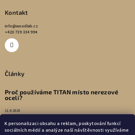
Kontakt
info
@
woodlab.cz
+420 739 334 994
Články
Proč používáme TITAN místo nerezové
oceli?
11.9.2025
K personalizaci obsahu a reklam, poskytování funkcí
Péče o náušnice
sociálních médií a analýze naší návštěvnosti využíváme