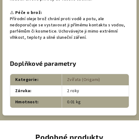
⚠️
Péče o brož:
Přírodní oleje brož chrání proti vodě a potu, ale
nedoporučuje se vystavovat ji přímému kontaktu s vodou,
parfémům či kosmetice. Uchovávejte ji mimo extrémní
vlhkost, teploty a silné sluneční záření.
Doplňkové parametry
Kategorie
:
Zvířata (Origami)
Záruka
:
2 roky
Hmotnost
:
0.01 kg
Podobné produkty