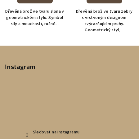
Dřevěná brož ve tvaru slona v
Dřevěná brož ve tvaru zebry
geometrickém stylu. Symbol
s vrstveným designem
síly a moudrosti, ručně...
zvýrazňujícím pruhy.
Geometrický styl,...
Z
á
p
Instagram
a
t
í
Sledovat na Instagramu