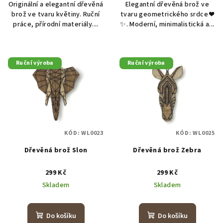
Originální a elegantní dřevěná
Elegantní dřevěná brož ve
brož ve tvaru květiny. Ruční
tvaru geometrického srdce ❤️
práce, přírodní materiály....
✨. Moderní, minimalistická a...
Ruční výroba
Ruční výroba
KÓD:
WL0023
KÓD:
WL0025
Dřevěná brož Slon
Dřevěná brož Zebra
299 Kč
299 Kč
Skladem
Skladem
Do košíku
Do košíku