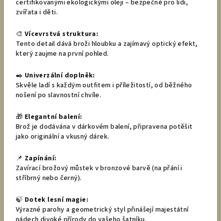
certifikovanými ekologickými oleji – bezpečné pro lidi,
zvířata i děti.
🎨
Vícevrstvá struktura:
Tento detail dává broži hloubku a zajímavý optický efekt,
který zaujme na první pohled.
✒️
Univerzální doplněk:
Skvěle ladí s každým outfitem i příležitostí, od běžného
nošení po slavnostní chvíle.
🎁
Elegantní balení:
Brož je dodávána v dárkovém balení, připravena potěšit
jako originální a vkusný dárek.
📌
Zapínání:
Zavírací brožový můstek v bronzové barvě (na přání i
stříbrný nebo černý).
🍃
Dotek lesní magie:
Výrazné parohy a geometrický styl přinášejí majestátní
nádech divoké přírody do vašeho šatníku.