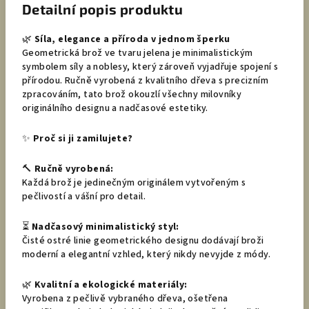
Detailní popis produktu
🌿
Síla, elegance a příroda v jednom šperku
Geometrická brož ve tvaru jelena je minimalistickým
symbolem síly a noblesy, který zároveň vyjadřuje spojení s
přírodou. Ručně vyrobená z kvalitního dřeva s precizním
zpracováním, tato brož okouzlí všechny milovníky
originálního designu a nadčasové estetiky.
✨
Proč si ji zamilujete?
🔨
Ručně vyrobená:
Každá brož je jedinečným originálem vytvořeným s
pečlivostí a vášní pro detail.
⏳
Nadčasový minimalistický styl:
Čisté ostré linie geometrického designu dodávají broži
moderní a elegantní vzhled, který nikdy nevyjde z módy.
🌿
Kvalitní a ekologické materiály:
Vyrobena z pečlivě vybraného dřeva, ošetřena