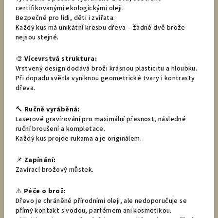
certifikovanými ekologickými oleji.
Bezpečné pro lidi, děti i zvířata.
Každý kus má unikátní kresbu dřeva – žádné dvě brože
nejsou stejné.
🎨
Vícevrstvá struktura:
Vrstvený design dodává broži krásnou plasticitu a hloubku.
Při dopadu světla vyniknou geometrické tvary i kontrasty
dřeva.
🔨
Ručně vyráběná:
Laserové gravírování pro maximální přesnost, následné
ruční broušení a kompletace.
Každý kus projde rukama a je originálem.
📌
Zapínání:
Zavírací brožový můstek.
⚠️
Péče o brož:
Dřevo je chráněné přírodními oleji, ale nedoporučuje se
přímý kontakt s vodou, parfémem ani kosmetikou.