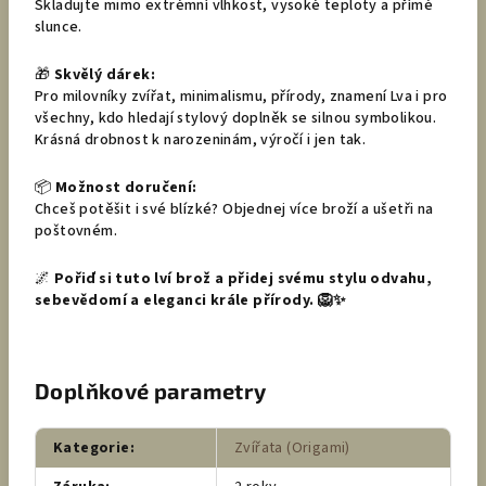
Skladujte mimo extrémní vlhkost, vysoké teploty a přímé
slunce.
🎁
Skvělý dárek:
Pro milovníky zvířat, minimalismu, přírody, znamení Lva i pro
všechny, kdo hledají stylový doplněk se silnou symbolikou.
Krásná drobnost k narozeninám, výročí i jen tak.
📦
Možnost doručení:
Chceš potěšit i své blízké? Objednej více broží a ušetři na
poštovném.
🌌
Pořiď si tuto lví brož a přidej svému stylu odvahu,
sebevědomí a eleganci krále přírody. 🦁✨
Doplňkové parametry
Kategorie
:
Zvířata (Origami)