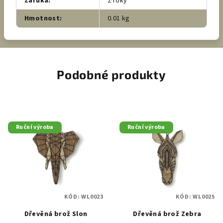
Záruka
:
2 roky
Hmotnost
:
0.01 kg
Podobné produkty
Ruční výroba
Ruční výroba
KÓD:
WL0023
KÓD:
WL0025
Dřevěná brož Slon
Dřevěná brož Zebra