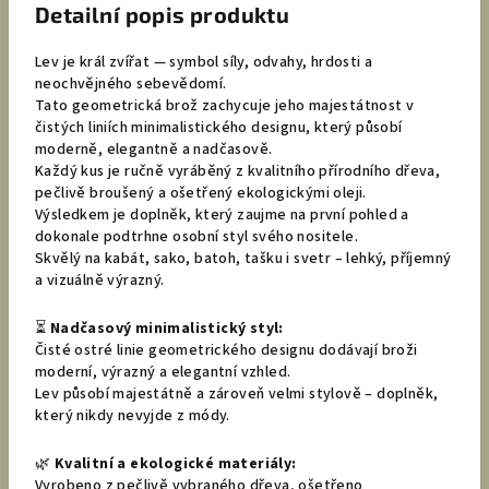
Detailní popis produktu
Lev je král zvířat — symbol síly, odvahy, hrdosti a
neochvějného sebevědomí.
Tato geometrická brož zachycuje jeho majestátnost v
čistých liniích minimalistického designu, který působí
moderně, elegantně a nadčasově.
Každý kus je ručně vyráběný z kvalitního přírodního dřeva,
pečlivě broušený a ošetřený ekologickými oleji.
Výsledkem je doplněk, který zaujme na první pohled a
dokonale podtrhne osobní styl svého nositele.
Skvělý na kabát, sako, batoh, tašku i svetr – lehký, příjemný
a vizuálně výrazný.
⏳
Nadčasový minimalistický styl:
Čisté ostré linie geometrického designu dodávají broži
moderní, výrazný a elegantní vzhled.
Lev působí majestátně a zároveň velmi stylově – doplněk,
který nikdy nevyjde z módy.
🌿
Kvalitní a ekologické materiály:
Vyrobeno z pečlivě vybraného dřeva, ošetřeno