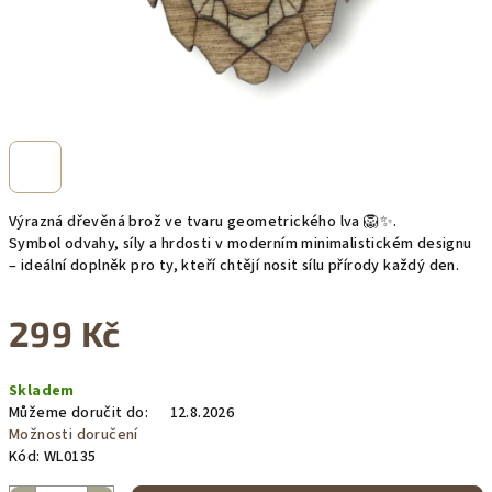
Výrazná dřevěná brož ve tvaru geometrického lva 🦁✨.
Symbol odvahy, síly a hrdosti v moderním minimalistickém designu
– ideální doplněk pro ty, kteří chtějí nosit sílu přírody každý den.
299 Kč
Měrná
Skladem
cena:
Můžeme doručit do:
12.8.2026
Možnosti doručení
Kód:
WL0135