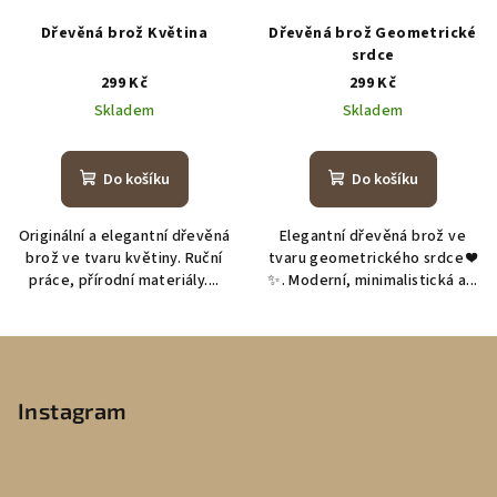
Dřevěná brož Květina
Dřevěná brož Geometrické
srdce
299 Kč
299 Kč
Skladem
Skladem
Do košíku
Do košíku
Originální a elegantní dřevěná
Elegantní dřevěná brož ve
brož ve tvaru květiny. Ruční
tvaru geometrického srdce ❤️
práce, přírodní materiály....
✨. Moderní, minimalistická a...
Z
á
p
Instagram
a
t