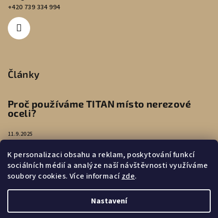
+420 739 334 994
Články
Proč používáme TITAN místo nerezové
oceli?
11.9.2025
K personalizaci obsahu a reklam, poskytování funkcí
Péče o náušnice
sociálních médií a analýze naší návštěvnosti využíváme
soubory cookies. Více informací
zde
.
4.8.2025
Nastavení
Copyright 2026
WoodLab
. Všechna práva vyhrazena.
Upravit