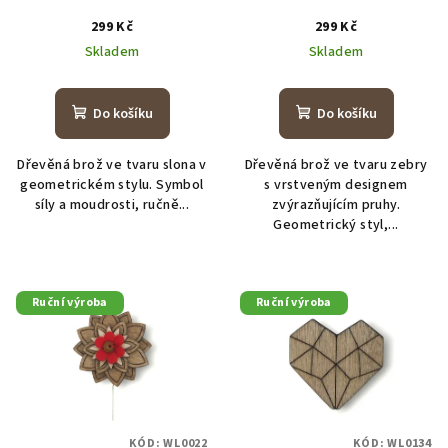
299 Kč
299 Kč
Skladem
Skladem
Do košíku
Do košíku
Dřevěná brož ve tvaru slona v
Dřevěná brož ve tvaru zebry
geometrickém stylu. Symbol
s vrstveným designem
síly a moudrosti, ručně...
zvýrazňujícím pruhy.
Geometrický styl,...
Ruční výroba
Ruční výroba
KÓD:
WL0022
KÓD:
WL0134