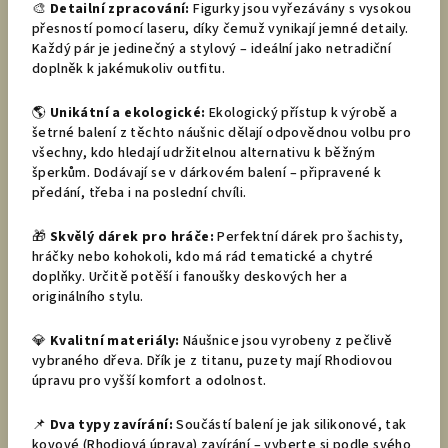
🎨
Detailní zpracování:
Figurky jsou vyřezávány s vysokou
přesností pomocí laseru, díky čemuž vynikají jemné detaily.
Každý pár je jedinečný a stylový – ideální jako netradiční
doplněk k jakémukoliv outfitu.
🌎
Unikátní a ekologické:
Ekologický přístup k výrobě a
šetrné balení z těchto náušnic dělají odpovědnou volbu pro
všechny, kdo hledají udržitelnou alternativu k běžným
šperkům. Dodávají se v dárkovém balení – připravené k
předání, třeba i na poslední chvíli.
🎁
Skvělý dárek pro hráče:
Perfektní dárek pro šachisty,
hráčky nebo kohokoli, kdo má rád tematické a chytré
doplňky. Určitě potěší i fanoušky deskových her a
originálního stylu.
💎
Kvalitní materiály:
Náušnice jsou vyrobeny z pečlivě
vybraného dřeva. Dřík je z titanu, puzety mají Rhodiovou
úpravu pro vyšší komfort a odolnost.
📌
Dva typy zavírání:
Součástí balení je jak silikonové, tak
kovové (Rhodiová úprava) zavírání – vyberte si podle svého