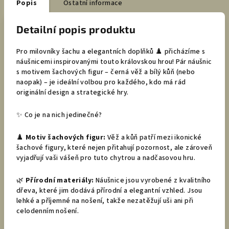
Popis
Ostatní informace
Detailní popis produktu
Pro milovníky šachu a elegantních doplňků ♟️ přicházíme s
náušnicemi inspirovanými touto královskou hrou! Pár náušnic
s motivem šachových figur – černá věž a bílý kůň (nebo
naopak) – je ideální volbou pro každého, kdo má rád
originální design a strategické hry.
✨ Co je na nich jedinečné?
♟️
Motiv šachových figur:
Věž a kůň patří mezi ikonické
šachové figury, které nejen přitahují pozornost, ale zároveň
vyjadřují vaši vášeň pro tuto chytrou a nadčasovou hru.
🌿
Přírodní materiály:
Náušnice jsou vyrobené z kvalitního
dřeva, které jim dodává přírodní a elegantní vzhled. Jsou
lehké a příjemné na nošení, takže nezatěžují uši ani při
celodenním nošení.