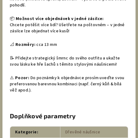
pohodlí.
📦
Možnost více objednávek v jedné zásilce:
Chcete potěšit více lidí? Ušetřete na poštovném – v jedné
zásilce lze objednat více kusů!
📐
Rozměry:
cca 13 mm
📝 Přidejte strategický šmrnc do svého outfitu a ukažte
svou lásku ke hře šachů s těmito stylovými náušnicemi!
⚠️
Pozor:
Do poznámky k objednávce prosím uveďte svou
preferovanou barevnou kombinaci (např. černý kůň & bílá
věž apod.).
Doplňkové parametry
Kategorie
:
Dřevěné náušnice