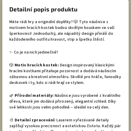
Detailní popis produktu
Máte rádi hry a originální doplňky? 🎲 Tyto náušnice s
motivem hracích kostek budou skvělým kouskem ve vaší
šperkovnici! Jednoduchý, ale nápaditý design přináší do
každodenního outfitu hravost, vtip a špetku štěstí.
✨ Co je na nich jedinečné?
🎲
Motiv hracích kostek:
Design inspirovaný klasickými
hracími kostkami přitahuje pozornost a dodává náušnicím
zábavnou a kreativní atmosféru. Skvělé pro hráče, fanoušky
deskovek i ty, kdo si rádi hrají se stylem.
🌿
Přírodní materiály:
Náušnice jsou vyrobené z kvalitního
dřeva, které jim dodává přirozený, elegantní vzhled. Díky
své lehkosti jsou velmi pohodlné – ideální na celý den.
🎨
Detailní zpracování:
Laserem vyřezávané detaily
zajišťují vysokou preciznost a estetickou čistotu. Každý pár