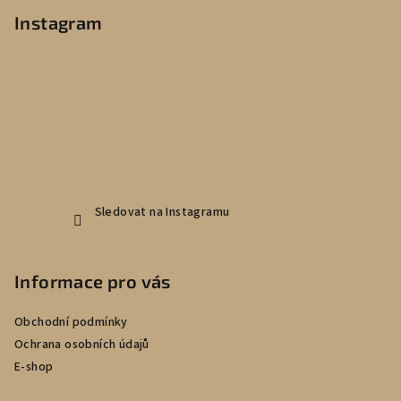
p
Instagram
a
t
í
Sledovat na Instagramu
Informace pro vás
Obchodní podmínky
Ochrana osobních údajů
E-shop