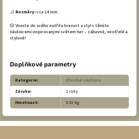
📐
Rozměry:
cca 14 mm
🎲 Vneste do svého outfitu hravost a styl s těmito
náušnicemi inspirovanými světem her – zábavné, neotřelé a
stylové!
Doplňkové parametry
Kategorie
:
Dřevěné náušnice
Záruka
:
2 roky
Hmotnost
:
0.01 kg
Z
á