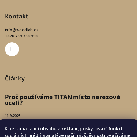
Kontakt
info
@
woodlab.cz
+420 739 334 994
Články
Proč používáme TITAN místo nerezové
oceli?
11.9.2025
K personalizaci obsahu a reklam, poskytování funkcí
Péče o náušnice
sociálních médií a analýze naší návštěvnosti využíváme