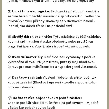
je malým uměleckým dílem – výrazný, ale ne přeplácaný.
🌎
Unikátní a ekologické:
Ekologický přístup při výrobě a
šetrné balení z těchto náušnic dělají odpovědnou volbu pro
milovníky stylu i přírody. Dodávají se v dárkovém balení –
ideální jako dárek třeba i na poslední chvíli.
🎁
Skvělý dárek pro hráče:
Tyto náušnice potěší každého,
kdo má rád hry, sběratelské předměty nebo prostě jen
originální šperky. Vtipný, ale zároveň vkusný doplněk.
💎
Kvalitní materiály:
Náušnice jsou vyrobeny z pečlivě
vybraného dřeva. Dřík je z titanu, puzety mají Rhodiovou
úpravu pro maximální komfort a hypoalergenní vlastnosti.
📌
Dva typy zavírání:
V balení najdete jak silikonové, tak
kovové zavírání (Rhodiová úprava) – zvolte si podle toho,
co vám vyhovuje.
📦
Možnost více objednávek v jedné zásilce:
Chcete potěšit více lidí? Ušetřete na poštovném – v jedné
zásilce lze objednat více kusů!