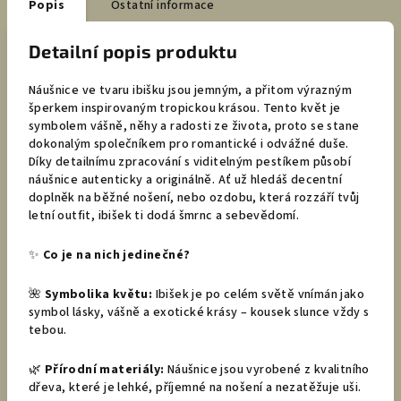
Popis
Ostatní informace
Detailní popis produktu
Náušnice ve tvaru ibišku jsou jemným, a přitom výrazným
šperkem inspirovaným tropickou krásou. Tento květ je
symbolem vášně, něhy a radosti ze života, proto se stane
dokonalým společníkem pro romantické i odvážné duše.
Díky detailnímu zpracování s viditelným pestíkem působí
náušnice autenticky a originálně. Ať už hledáš decentní
doplněk na běžné nošení, nebo ozdobu, která rozzáří tvůj
letní outfit, ibišek ti dodá šmrnc a sebevědomí.
✨
Co je na nich jedinečné?
🌺
Symbolika květu:
Ibišek je po celém světě vnímán jako
symbol lásky, vášně a exotické krásy – kousek slunce vždy s
tebou.
🌿
Přírodní materiály:
Náušnice jsou vyrobené z kvalitního
dřeva, které je lehké, příjemné na nošení a nezatěžuje uši.