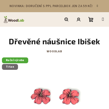
Přejít
NOVINKA: DORUČENÍ S PPL PARCELBOX JEN ZA 59 KČ!
na
obsah
Nákupní
Hledat
Přihlášení
Dřevěné náušnice Ibišek
košík
WOODLAB
Ruční výroba
Titan