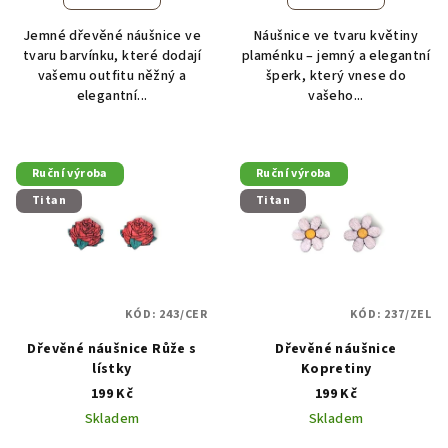
Jemné dřevěné náušnice ve
Náušnice ve tvaru květiny
tvaru barvínku, které dodají
plaménku – jemný a elegantní
vašemu outfitu něžný a
šperk, který vnese do
elegantní...
vašeho...
Ruční výroba
Ruční výroba
Titan
Titan
KÓD:
243/CER
KÓD:
237/ZEL
Dřevěné náušnice Růže s
Dřevěné náušnice
lístky
Kopretiny
199 Kč
199 Kč
Skladem
Skladem