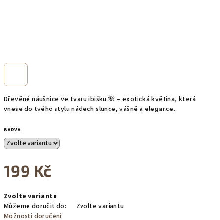
Dřevěné náušnice ve tvaru ibišku 🌺 – exotická květina, která
vnese do tvého stylu nádech slunce, vášně a elegance.
BARVA
199 Kč
Měrná
Zvolte variantu
cena:
Můžeme doručit do:
Zvolte variantu
Možnosti doručení