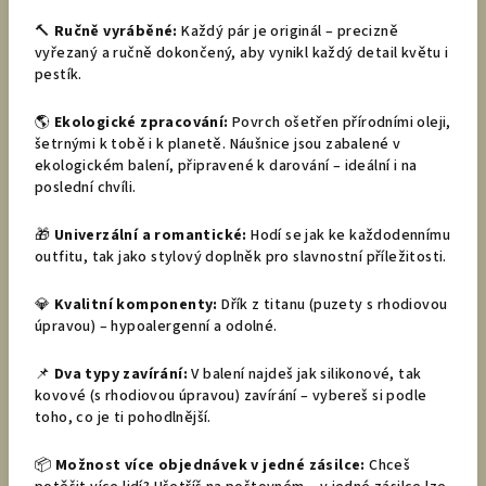
🔨
Ručně vyráběné:
Každý pár je originál – precizně
vyřezaný a ručně dokončený, aby vynikl každý detail květu i
pestík.
🌎
Ekologické zpracování:
Povrch ošetřen přírodními oleji,
šetrnými k tobě i k planetě. Náušnice jsou zabalené v
ekologickém balení, připravené k darování – ideální i na
poslední chvíli.
🎁
Univerzální a romantické:
Hodí se jak ke každodennímu
outfitu, tak jako stylový doplněk pro slavnostní příležitosti.
💎
Kvalitní komponenty:
Dřík z titanu (puzety s rhodiovou
úpravou) – hypoalergenní a odolné.
📌
Dva typy zavírání:
V balení najdeš jak silikonové, tak
kovové (s rhodiovou úpravou) zavírání – vybereš si podle
toho, co je ti pohodlnější.
📦
Možnost více objednávek v jedné zásilce:
Chceš