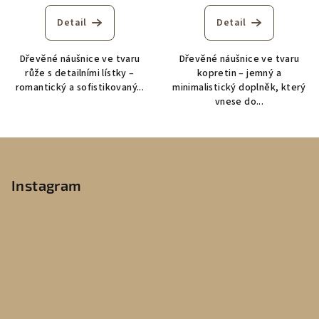
Detail
Detail
Dřevěné náušnice ve tvaru
Dřevěné náušnice ve tvaru
růže s detailními lístky –
kopretin – jemný a
romantický a sofistikovaný...
minimalistický doplněk, který
vnese do...
Z
á
p
Instagram
a
t
í