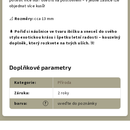
potěšit více lidí? Ušetříš na poštovném – v jedné zásilce lze
objednat více kusů!
📐
Rozměry:
cca 13 mm
🌲
Pořiď si náušnice ve tvaru ibišku a vneseš do svého
stylu exotickou krásu i špetku letní radosti – kouzelný
doplněk, který rozkvete na tvých uších.
🌺
Doplňkové parametry
Kategorie
:
Příroda
Záruka
:
2 roky
?
barva
:
uveďte do poznámky