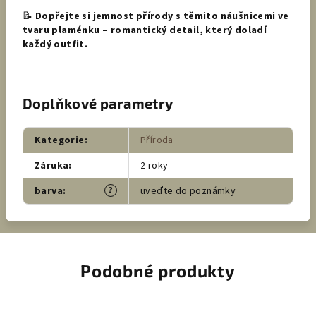
📝
Dopřejte si jemnost přírody s těmito náušnicemi ve
tvaru plaménku – romantický detail, který doladí
každý outfit.
Doplňkové parametry
Kategorie
:
Příroda
Záruka
:
2 roky
?
barva
:
uveďte do poznámky
Podobné produkty