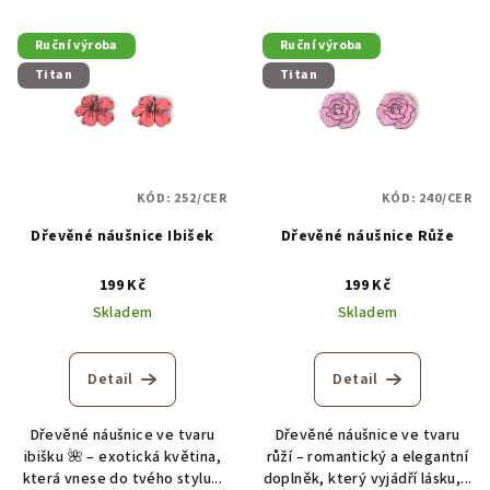
Ruční výroba
Ruční výroba
Titan
Titan
KÓD:
252/CER
KÓD:
240/CER
Dřevěné náušnice Ibišek
Dřevěné náušnice Růže
199 Kč
199 Kč
Skladem
Skladem
Detail
Detail
Dřevěné náušnice ve tvaru
Dřevěné náušnice ve tvaru
ibišku 🌺 – exotická květina,
růží – romantický a elegantní
která vnese do tvého stylu...
doplněk, který vyjádří lásku,...