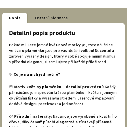
Popis
Ostatní informace
Detailní popis produktu
Pokud milujete jemné květinové motivy 🌿, tyto náušnice
ve tvaru
plaménku
jsou pro vás ideální volbou! Decentní a
zároveň výrazný design, který v sobě spojuje minimalismus
s přírodní elegancí, si zamilujete při každé příležitosti.
✨
Co je na nich jedinečné?
🌸
Motiv květiny plaménku – detailní provedení:
Každý
pár náušnic je inspirován krásou plaménku – květu s jemnými
okvětními lístky a výrazným středem. Laserové vypalování
dodává designu preciznost a jedinečnost.
🌿
Přírodní materiály:
Náušnice jsou vyrobené z kvalitního
dřeva, díky čemuž působí elegantně a zůstávají příjemně