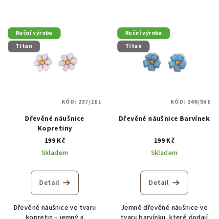
Ruční výroba
Ruční výroba
Titan
Titan
KÓD:
237/ZEL
KÓD:
246/SVE
Dřevěné náušnice
Dřevěné náušnice Barvínek
Kopretiny
199 Kč
199 Kč
Skladem
Skladem
Detail
Detail
Dřevěné náušnice ve tvaru
Jemné dřevěné náušnice ve
kopretin – jemný a
tvaru barvínku, které dodají