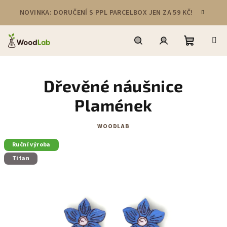
Přejít
NOVINKA: DORUČENÍ S PPL PARCELBOX JEN ZA 59 KČ!
na
obsah
Nákupní
Hledat
Přihlášení
Dřevěné náušnice
košík
Plamének
WOODLAB
Ruční výroba
Titan