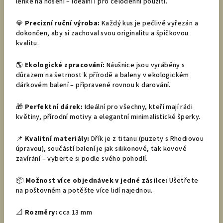
lehké na nošení – ideální i pro celodenní použití.
💎
Precizní ruční výroba:
Každý kus je pečlivě vyřezán a
dokončen, aby si zachoval svou originalitu a špičkovou
kvalitu.
🌎
Ekologické zpracování:
Náušnice jsou vyráběny s
důrazem na šetrnost k přírodě a baleny v ekologickém
dárkovém balení – připravené rovnou k darování.
🎁
Perfektní dárek:
Ideální pro všechny, kteří mají rádi
květiny, přírodní motivy a elegantní minimalistické šperky.
📌
Kvalitní materiály:
Dřík je z titanu (puzety s Rhodiovou
úpravou), součástí balení je jak silikonové, tak kovové
zavírání – vyberte si podle svého pohodlí.
📦
Možnost více objednávek v jedné zásilce:
Ušetřete
na poštovném a potěšte více lidí najednou.
📐
Rozměry:
cca 13 mm