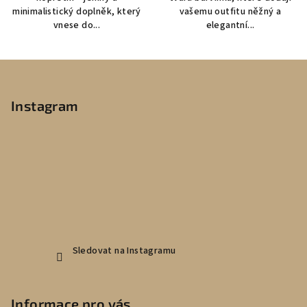
minimalistický doplněk, který
vašemu outfitu něžný a
vnese do...
elegantní...
Z
á
p
Instagram
a
t
í
Sledovat na Instagramu
Informace pro vás