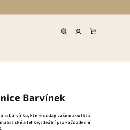
Hledat
Přihlášení
Nákupní
košík
nice Barvínek
aru barvínku, které dodají vašemu outfitu
malistické a lehké, ideální pro každodenní
🌸.