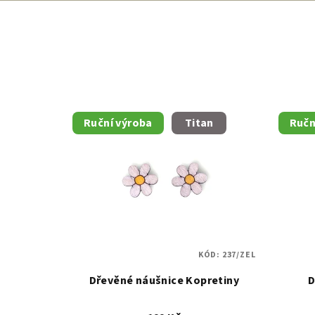
Ruční výroba
Titan
Ručn
KÓD:
237/ZEL
Dřevěné náušnice Kopretiny
D