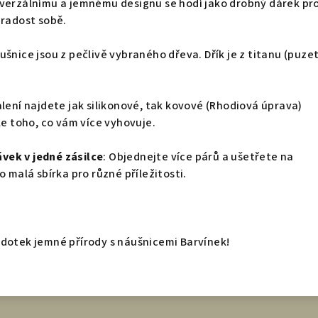
niverzálnímu a jemnému designu se hodí jako drobný dárek pr
 radost sobě.
áušnice jsou z pečlivě vybraného dřeva. Dřík je z titanu (puzet
balení najdete jak silikonové, tak kovové (Rhodiová úprava)
le toho, co vám více vyhovuje.
vek v jedné zásilce
: Objednejte více párů a ušetřete na
o malá sbírka pro různé příležitosti.
 dotek jemné přírody s náušnicemi Barvínek!