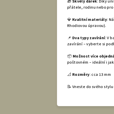
🎁
Skvělý dárek
: Díky u
přátele, rodinu nebo pro
💎
Kvalitní materiály
: N
Rhodiovou úpravou).
📌
Dva typy zavírání
: V 
zavírání – vyberte si pod
📦
Možnost více objedná
poštovném – ideální i jak
📐
Rozměry
: cca 13 mm
📝 Vneste do svého stylu