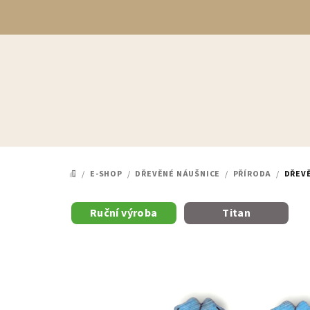
Přejít
na
obsah
/
E-SHOP
/
DŘEVĚNÉ NÁUŠNICE
/
PŘÍRODA
/
DŘEV
DOMŮ
Ruční výroba
Titan