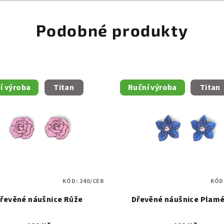
Podobné produkty
í výroba
Titan
Ruční výroba
Titan
KÓD:
240/CER
KÓD
řevěné náušnice Růže
Dřevěné náušnice Plam