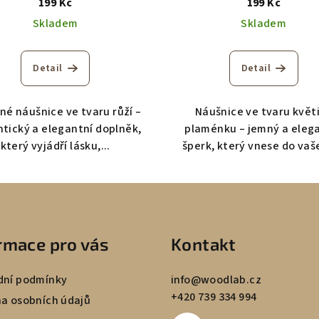
199 Kč
199 Kč
Skladem
Skladem
Detail
Detail
né náušnice ve tvaru růží –
Náušnice ve tvaru květ
tický a elegantní doplněk,
plaménku – jemný a eleg
který vyjádří lásku,...
šperk, který vnese do vaše
rmace pro vás
Kontakt
ní podmínky
info
@
woodlab.cz
+420 739 334 994
a osobních údajů