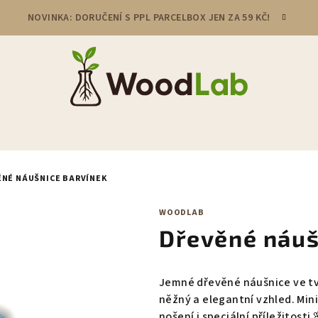
NOVINKA: DORUČENÍ S PPL PARCELBOX JEN ZA 59 KČ!
ĚNÉ NÁUŠNICE BARVÍNEK
WOODLAB
Dřevěné náuš
Jemné dřevěné náušnice ve tv
něžný a elegantní vzhled. Mini
nošení i speciální příležitosti 