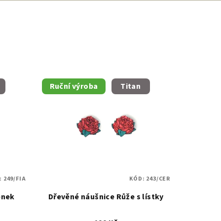
Ruční výroba
Titan
:
249/FIA
KÓD:
243/CER
ének
Dřevěné náušnice Růže s lístky