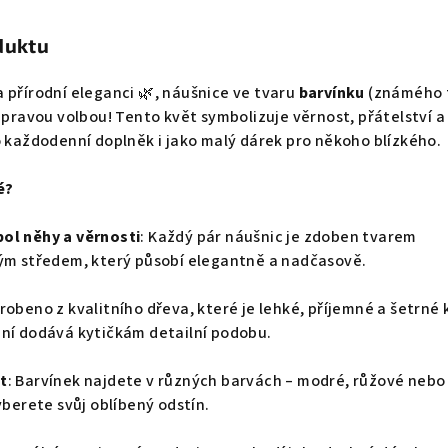
duktu
 přírodní eleganci 🌿, náušnice ve tvaru
barvínku
(známého 
 pravou volbou! Tento květ symbolizuje věrnost, přátelství a 
o každodenní doplněk i jako malý dárek pro někoho blízkého.
é?
ol něhy a věrnosti
: Každý pár náušnic je zdoben tvarem
ným středem, který působí elegantně a nadčasově.
yrobeno z kvalitního dřeva, které je lehké, příjemné a šetrné 
ání dodává kytičkám detailní podobu.
t
: Barvínek najdete v různých barvách – modré, růžové nebo 
yberete svůj oblíbený odstín.