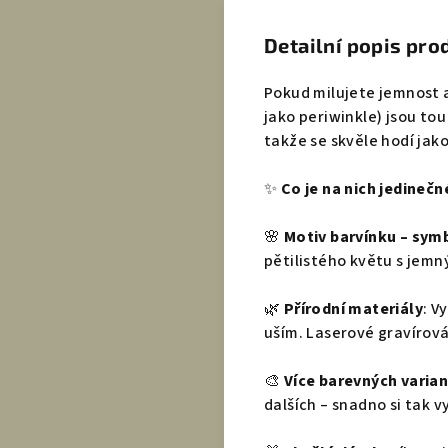
Detailní popis pro
Pokud milujete jemnost a
jako periwinkle) jsou tou
takže se skvěle hodí jak
✨
Co je na nich jedinečn
🌸
Motiv barvínku – symb
pětilistého květu s jem
🌿
Přírodní materiály
: V
uším. Laserové gravírov
🎨
Více barevných varian
dalších – snadno si tak v