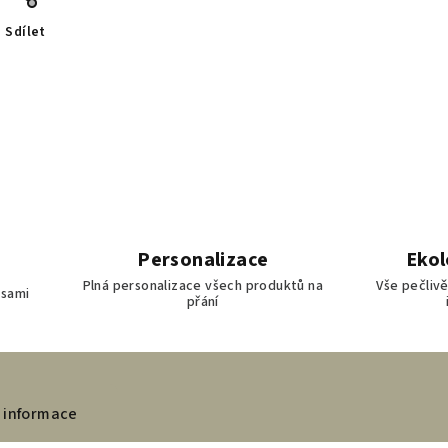
Sdílet
Personalizace
Ekol
Plná personalizace všech produktů na
Vše pečliv
 sami
přání
 informace