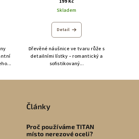
199 Kč
Skladem
Detail
iny
Dřevěné náušnice ve tvaru růže s
antní
detailními lístky – romantický a
ho...
sofistikovaný...
Články
Proč používáme TITAN
místo nerezové oceli?