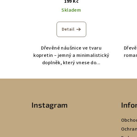
199 Kč
Skladem
Detail
Dřevěné náušnice ve tvaru
Dřevě
kopretin – jemný a minimalistický
roman
doplněk, který vnese do...
Z
á
Instagram
Info
p
a
Obchod
t
Ochran