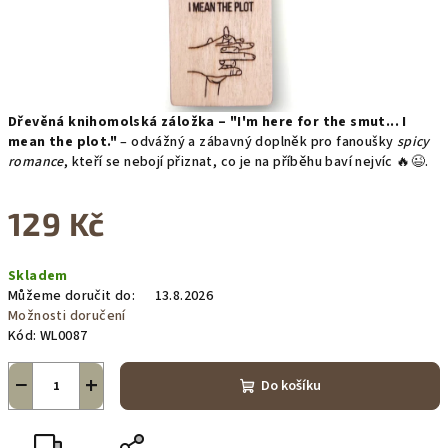
Dřevěná knihomolská záložka – "I'm here for the smut... I
mean the plot."
– odvážný a zábavný doplněk pro fanoušky
spicy
romance
, kteří se nebojí přiznat, co je na příběhu baví nejvíc 🔥😉.
129 Kč
Měrná
Skladem
cena:
Můžeme doručit do:
13.8.2026
Možnosti doručení
Kód:
WL0087
−
+
Do košíku