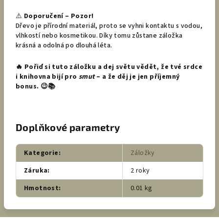
⚠️
Doporučení – Pozor!
Dřevo je přírodní materiál, proto se vyhni kontaktu s vodou,
vlhkostí nebo kosmetikou. Díky tomu zůstane záložka
krásná a odolná po dlouhá léta.
🔥 Pořiď si tuto záložku a dej světu vědět, že tvé srdce
i knihovna bijí pro
smut
– a že děj je jen příjemný
bonus. 😉📚
Doplňkové parametry
Kategorie
:
Záložky
Záruka
:
2 roky
Hmotnost
:
0.01 kg