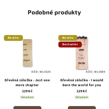
Podobné produkty
Na míru
Na míru
Bestseller
KÓD:
WL0130
KÓD:
WL0089
Dřevěná záložka - Just one
Dřevěná záložka - I would
more chapter
burn the world for you
129 Kč
129 Kč
Skladem
Skladem