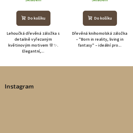
Do košíku
Do košíku
Lehoučká dřevěná záložka s
Dřevěná knihomolská záložka
detailně vyřezaným
– "Born in reality, living in
květinovým motivem 🌸✨.
fantasy" – ideální pro...
Elegantní,...
Z
á
p
Instagram
a
t
í