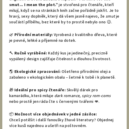
smut... I mean the plot.”
je stvořená pro čtenáře, kteří
milují, když se na stránkách knih začne pořádně jiskřit. Je to
hravý, sexy doplněk, který dá všem jasně najevo, že
smut
je
součástí příběhu, bez které by to prostě nebylo ono 😉.
🌿
Přírodní materiály:
Vyrobená z kvalitního dřeva, které
je pevné, lehké a příjemné na dotek.
🔨
Ručně vyráběné:
Každý kus je jedinečný, precizně
vypálený design zajišťuje čitelnost a dlouhou životnost.
🌎
Ekologické zpracování:
Ošetřeno přírodními oleji a
zabaleno v ekologickém obalu – šetrné k tobě i k planetě.
🎁
Ideální pro spicy čtenáře:
Skvělý dárek pro
kamarádku, která miluje
dark romance
,
spicy rom-coms
nebo prostě jen ráda čte s červenými tvářemi 💋.
📦
Možnost více objednávek v jedné zásilce:
Chceš potěšit i další fanoušky žhavé literatury? Objednej
více kusů najednou a ušetři na poštovném.