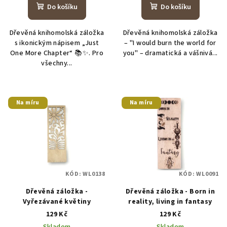
Do košíku
Do košíku
Dřevěná knihomolská záložka
Dřevěná knihomolská záložka
s ikonickým nápisem „Just
– "I would burn the world for
One More Chapter“ 📚✨. Pro
you" – dramatická a vášnivá...
všechny...
Na míru
Na míru
KÓD:
WL0138
KÓD:
WL0091
Dřevěná záložka -
Dřevěná záložka - Born in
Vyřezávané květiny
reality, living in fantasy
129 Kč
129 Kč
Skladem
Skladem