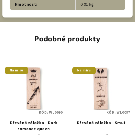
Hmotnost
:
0.01 kg
Podobné produkty
Na míru
Na míru
KÓD:
WL0090
KÓD:
WL0087
Dřevěná záložka - Dark
Dřevěná záložka - Smut
romance queen