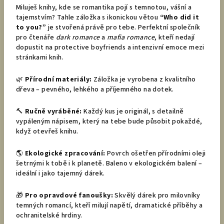
Miluješ knihy, kde se romantika pojí s temnotou, vášní a
tajemstvím? Tahle záložka s ikonickou větou
“Who did it
to you?”
je stvořená právě pro tebe. Perfektní společník
pro čtenáře
dark romance
a
mafia romance
, kteří nedají
dopustit na protective boyfriends a intenzivní emoce mezi
stránkami knih.
🌿
Přírodní materiály:
Záložka je vyrobena z kvalitního
dřeva – pevného, lehkého a příjemného na dotek.
🔨
Ručně vyráběné:
Každý kus je originál, s detailně
vypáleným nápisem, který na tebe bude působit pokaždé,
když otevřeš knihu.
🌎
Ekologické zpracování:
Povrch ošetřen přírodními oleji
šetrnými k tobě i k planetě. Baleno v ekologickém balení –
ideální i jako tajemný dárek.
🎁
Pro opravdové fanoušky:
Skvělý dárek pro milovníky
temných romancí, kteří milují napětí, dramatické příběhy a
ochranitelské hrdiny.