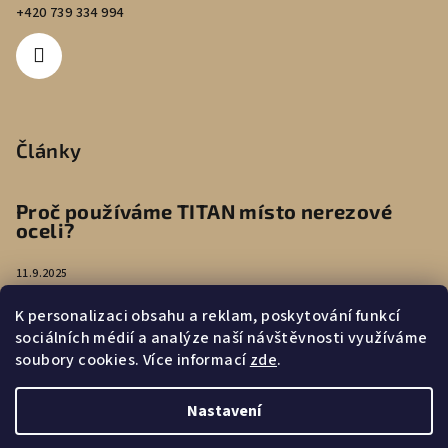
+420 739 334 994
Články
Proč používáme TITAN místo nerezové
oceli?
11.9.2025
K personalizaci obsahu a reklam, poskytování funkcí
Péče o náušnice
sociálních médií a analýze naší návštěvnosti využíváme
soubory cookies. Více informací
zde
.
4.8.2025
Nastavení
Copyright 2026
WoodLab
. Všechna práva vyhrazena.
Upravit