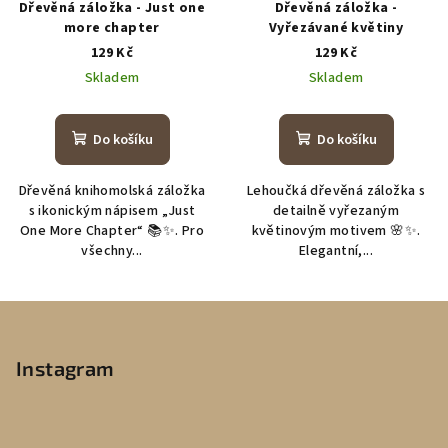
Dřevěná záložka - Just one
Dřevěná záložka -
more chapter
Vyřezávané květiny
129 Kč
129 Kč
Skladem
Skladem
Do košíku
Do košíku
Dřevěná knihomolská záložka
Lehoučká dřevěná záložka s
s ikonickým nápisem „Just
detailně vyřezaným
One More Chapter“ 📚✨. Pro
květinovým motivem 🌸✨.
všechny...
Elegantní,...
Z
á
p
Instagram
a
t