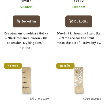
129 Kč
129 Kč
Skladem
Skladem
Do košíku
Do košíku
Dřevěná knihomolská záložka
Dřevěná knihomolská záložka
– "Dark romance queen – His
– "I'm here for the smut... I
obsession. My kingdom." –
mean the plot." – odvážný a...
temná...
Na míru
Na míru
KÓD:
WL0130
KÓD:
WL0138