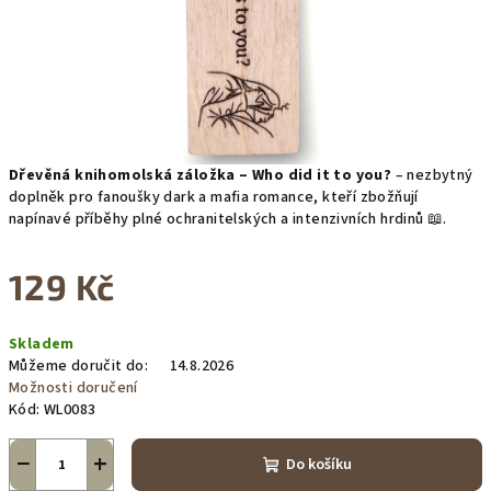
Dřevěná knihomolská záložka – Who did it to you?
– nezbytný
doplněk pro fanoušky dark a mafia romance, kteří zbožňují
napínavé příběhy plné ochranitelských a intenzivních hrdinů 📖.
129 Kč
Měrná
Skladem
cena:
Můžeme doručit do:
14.8.2026
Možnosti doručení
Kód:
WL0083
−
+
Do košíku