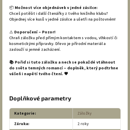
📦
Možnost více objednávek v jedné zásilce:
Chceš potěšit i další čtenářky z tvého knižního klubu?
Objednej více kusů v jedné zásilce a ušetři na poštovném!
⚠️
Doporučení – Pozor!
Chraň záložku před přímým kontaktem s vodou, vlhkostí či
kosmetickými přípravky. Dřevo je přírodní materiál a
zaslouží si jemné zacházení.
📚 Pořiď si tuto záložku a nech se pokaždé vtáhnout
do světa temných romancí – doplněk, který podtrhne
vášeň i napětí tvého čtení. 🖤
Doplňkové parametry
Kategorie
:
Záložky
Záruka
:
2 roky