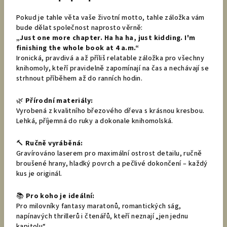
Pokud je tahle věta vaše životní motto, tahle záložka vám
bude dělat společnost naprosto věrně:
„Just one more chapter. Ha ha ha, just kidding. I'm
finishing the whole book at 4 a.m.“
Ironická, pravdivá a až příliš relatable záložka pro všechny
knihomoly, kteří pravidelně zapomínají na čas a nechávají se
strhnout příběhem až do ranních hodin.
🌿
Přírodní materiály:
Vyrobená z kvalitního březového dřeva s krásnou kresbou.
Lehká, příjemná do ruky a dokonale knihomolská.
🔨
Ručně vyráběná:
Gravírováno laserem pro maximální ostrost detailu, ručně
broušené hrany, hladký povrch a pečlivé dokončení – každý
kus je originál.
📚
Pro koho je ideální:
Pro milovníky fantasy maratonů, romantických ság,
napínavých thrillerů i čtenářů, kteří neznají „jen jednu
kapitolu“.