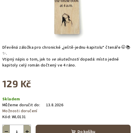
Dřevěná záložka pro chronické „ještě-jednu-kapitolu“ čtenáře 🤭📚
✨.
Vtipný nápis o tom, jak to
ve skutečnosti
dopadá: místo jedné
kapitoly celý román dočtený ve 4 ráno.
129 Kč
Měrná
Skladem
cena:
Můžeme doručit do:
13.8.2026
Možnosti doručení
Kód:
WL0131
−
+
Do košíku