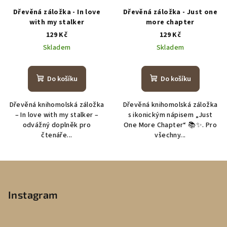
Dřevěná záložka - In love
Dřevěná záložka - Just one
with my stalker
more chapter
129 Kč
129 Kč
Skladem
Skladem
Do košíku
Do košíku
Dřevěná knihomolská záložka
Dřevěná knihomolská záložka
– In love with my stalker –
s ikonickým nápisem „Just
odvážný doplněk pro
One More Chapter“ 📚✨. Pro
čtenáře...
všechny...
Z
á
p
Instagram
a
t