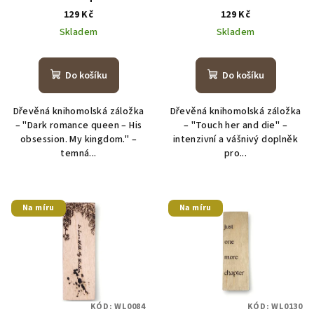
129 Kč
129 Kč
Skladem
Skladem
Do košíku
Do košíku
Dřevěná knihomolská záložka
Dřevěná knihomolská záložka
– "Dark romance queen – His
– "Touch her and die" –
obsession. My kingdom." –
intenzivní a vášnivý doplněk
temná...
pro...
Na míru
Na míru
KÓD:
WL0084
KÓD:
WL0130