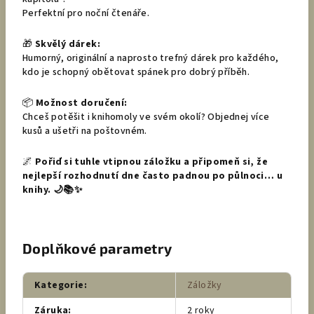
Perfektní pro noční čtenáře.
🎁
Skvělý dárek:
Humorný, originální a naprosto trefný dárek pro každého,
kdo je schopný obětovat spánek pro dobrý příběh.
📦
Možnost doručení:
Chceš potěšit i knihomoly ve svém okolí? Objednej více
kusů a ušetři na poštovném.
🌌
Pořiď si tuhle vtipnou záložku a připomeň si, že
nejlepší rozhodnutí dne často padnou po půlnoci… u
knihy. 🌙📚✨
Doplňkové parametry
Kategorie
:
Záložky
Záruka
:
2 roky