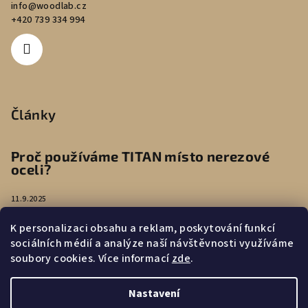
info
@
woodlab.cz
+420 739 334 994
Články
Proč používáme TITAN místo nerezové
oceli?
11.9.2025
K personalizaci obsahu a reklam, poskytování funkcí
Péče o náušnice
sociálních médií a analýze naší návštěvnosti využíváme
soubory cookies. Více informací
zde
.
4.8.2025
Nastavení