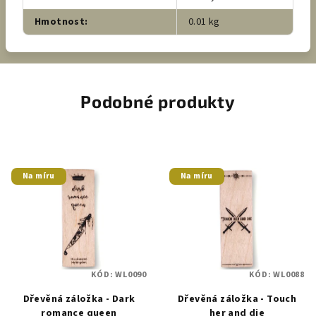
Hmotnost
:
0.01 kg
Podobné produkty
Na míru
Na míru
KÓD:
WL0090
KÓD:
WL0088
Dřevěná záložka - Dark
Dřevěná záložka - Touch
romance queen
her and die