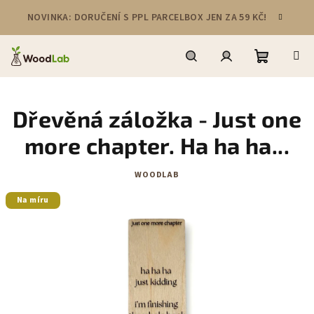
Přejít
NOVINKA: DORUČENÍ S PPL PARCELBOX JEN ZA 59 KČ!
na
obsah
Nákupní
Hledat
Přihlášení
Dřevěná záložka - Just one
košík
more chapter. Ha ha ha...
WOODLAB
Na míru