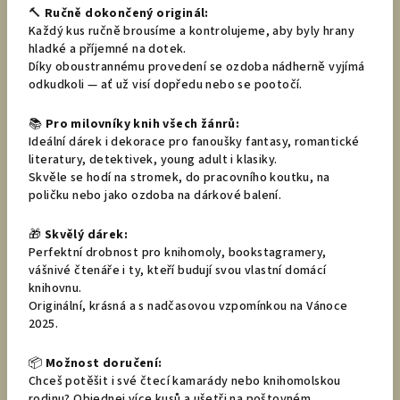
🔨
Ručně dokončený originál:
Každý kus ručně brousíme a kontrolujeme, aby byly hrany
hladké a příjemné na dotek.
Díky oboustrannému provedení se ozdoba nádherně vyjímá
odkudkoli — ať už visí dopředu nebo se pootočí.
📚
Pro milovníky knih všech žánrů:
Ideální dárek i dekorace pro fanoušky fantasy, romantické
literatury, detektivek, young adult i klasiky.
Skvěle se hodí na stromek, do pracovního koutku, na
poličku nebo jako ozdoba na dárkové balení.
🎁
Skvělý dárek:
Perfektní drobnost pro knihomoly, bookstagramery,
vášnivé čtenáře i ty, kteří budují svou vlastní domácí
knihovnu.
Originální, krásná a s nadčasovou vzpomínkou na Vánoce
2025.
📦
Možnost doručení:
Chceš potěšit i své čtecí kamarády nebo knihomolskou
rodinu? Objednej více kusů a ušetři na poštovném.