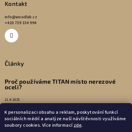
Kontakt
info
@
woodlab.cz
+420 739 334 994
Články
Proč používáme TITAN místo nerezové
oceli?
11.9.2025
K personalizaci obsahu a reklam, poskytování funkcí
Péče o náušnice
sociálních médií a analýze naší návštěvnosti využíváme
soubory cookies. Více informací
zde
.
4.8.2025