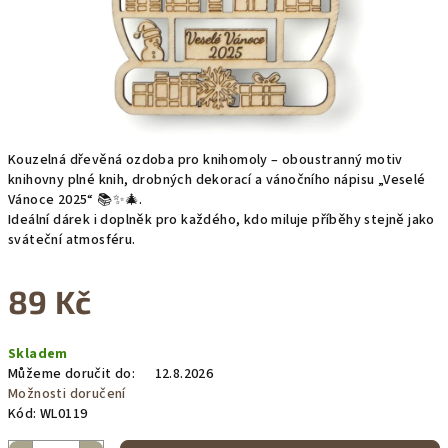
Kouzelná dřevěná ozdoba pro knihomoly – oboustranný motiv
knihovny plné knih, drobných dekorací a vánočního nápisu „Veselé
Vánoce 2025“ 📚✨🎄.
Ideální dárek i doplněk pro každého, kdo miluje příběhy stejně jako
sváteční atmosféru.
89 Kč
Měrná
Skladem
cena:
Můžeme doručit do:
12.8.2026
Možnosti doručení
Kód:
WL0119