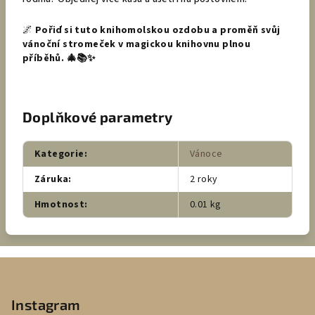
🌌
Pořiď si tuto knihomolskou ozdobu a proměň svůj
vánoční stromeček v magickou knihovnu plnou
příběhů. 🎄📚✨
Doplňkové parametry
Kategorie
:
Vánoce
Záruka
:
2 roky
Hmotnost
:
0.01 kg
Z
á
p
Instagram