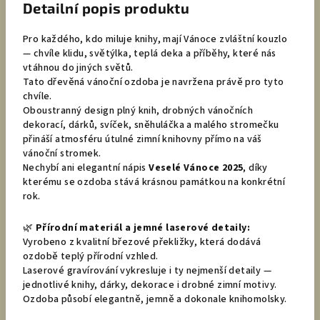
Detailní popis produktu
Pro každého, kdo miluje knihy, mají Vánoce zvláštní kouzlo
— chvíle klidu, světýlka, teplá deka a příběhy, které nás
vtáhnou do jiných světů.
Tato dřevěná vánoční ozdoba je navržena právě pro tyto
chvíle.
Oboustranný design plný knih, drobných vánočních
dekorací, dárků, svíček, sněhuláčka a malého stromečku
přináší atmosféru útulné zimní knihovny přímo na váš
vánoční stromek.
Nechybí ani elegantní nápis
Veselé Vánoce 2025
, díky
kterému se ozdoba stává krásnou památkou na konkrétní
rok.
🌿
Přírodní materiál a jemné laserové detaily:
Vyrobeno z kvalitní březové překližky, která dodává
ozdobě teplý přírodní vzhled.
Laserové gravírování vykresluje i ty nejmenší detaily —
jednotlivé knihy, dárky, dekorace i drobné zimní motivy.
Ozdoba působí elegantně, jemně a dokonale knihomolsky.