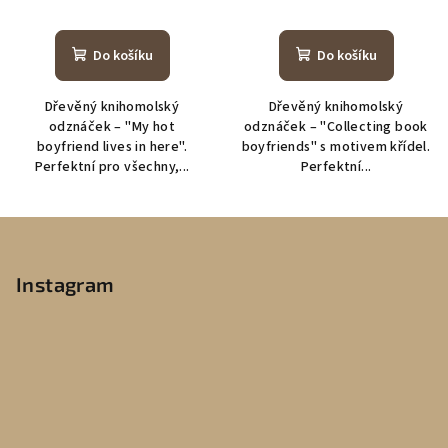
Do košíku
Do košíku
Dřevěný knihomolský
Dřevěný knihomolský
odznáček – "My hot
odznáček – "Collecting book
boyfriend lives in here".
boyfriends" s motivem křídel.
Perfektní pro všechny,...
Perfektní...
Z
á
p
Instagram
a
t
í