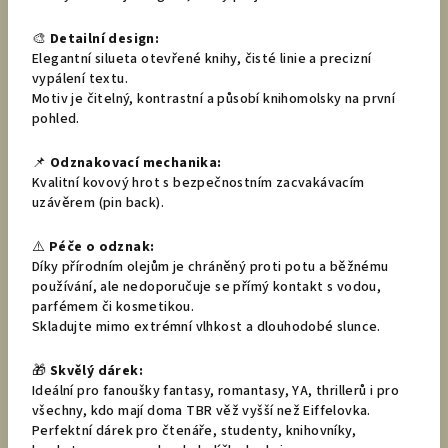
🎨
Detailní design:
Elegantní silueta otevřené knihy, čisté linie a precizní
vypálení textu.
Motiv je čitelný, kontrastní a působí knihomolsky na první
pohled.
📌
Odznakovací mechanika:
Kvalitní kovový hrot s bezpečnostním zacvakávacím
uzávěrem (pin back).
⚠️
Péče o odznak:
Díky přírodním olejům je chráněný proti potu a běžnému
používání, ale nedoporučuje se přímý kontakt s vodou,
parfémem či kosmetikou.
Skladujte mimo extrémní vlhkost a dlouhodobé slunce.
🎁
Skvělý dárek:
Ideální pro fanoušky fantasy, romantasy, YA, thrillerů i pro
všechny, kdo mají doma TBR věž vyšší než Eiffelovka.
Perfektní dárek pro čtenáře, studenty, knihovníky,