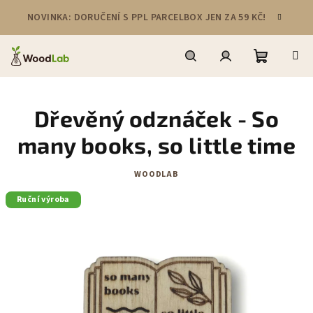
Přejít
NOVINKA: DORUČENÍ S PPL PARCELBOX JEN ZA 59 KČ!
na
obsah
Nákupní
Hledat
Přihlášení
Dřevěný odznáček - So
košík
many books, so little time
WOODLAB
Ruční výroba