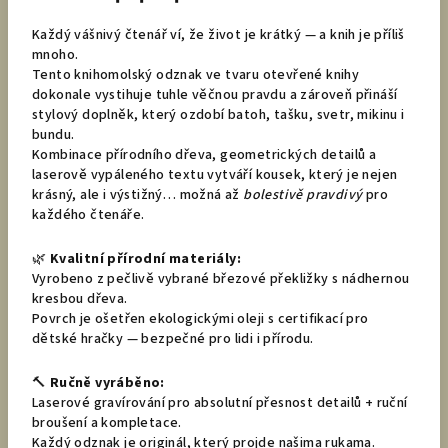
Každý vášnivý čtenář ví, že život je krátký — a knih je příliš
mnoho.
Tento knihomolský odznak ve tvaru otevřené knihy
dokonale vystihuje tuhle věčnou pravdu a zároveň přináší
stylový doplněk, který ozdobí batoh, tašku, svetr, mikinu i
bundu.
Kombinace přírodního dřeva, geometrických detailů a
laserově vypáleného textu vytváří kousek, který je nejen
krásný, ale i výstižný… možná až
bolestivě pravdivý
pro
každého čtenáře.
🌿
Kvalitní přírodní materiály:
Vyrobeno z pečlivě vybrané březové překližky s nádhernou
kresbou dřeva.
Povrch je ošetřen ekologickými oleji s certifikací pro
dětské hračky — bezpečné pro lidi i přírodu.
🔨
Ručně vyráběno:
Laserové gravírování pro absolutní přesnost detailů + ruční
broušení a kompletace.
Každý odznak je originál, který projde našima rukama.