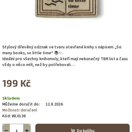
Stylový dřevěný odznak ve tvaru otevřené knihy s nápisem „So
many books, so little time“ 📚✨.
Ideální pro všechny knihomoly, kteří mají nekonečný TBR list a času
vždy o něco míň, než by potřebovali…
199 Kč
Měrná
Skladem
cena:
Můžeme doručit do:
12.8.2026
Možnosti doručení
Kód:
WL0136
−
+
Do košíku