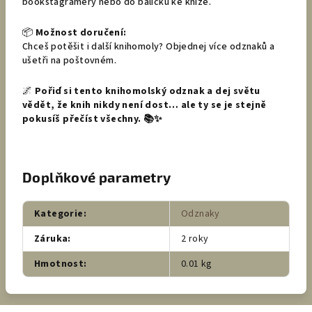
bookstagramery nebo do balíčku ke knize.
📦
Možnost doručení:
Chceš potěšit i další knihomoly? Objednej více odznaků a
ušetři na poštovném.
🌌
Pořiď si tento knihomolský odznak a dej světu
vědět, že knih nikdy není dost… ale ty se je stejně
pokusíš přečíst všechny. 📚✨
Doplňkové parametry
Kategorie
:
Odznaky
Záruka
:
2 roky
Hmotnost
:
0.01 kg