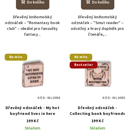
Do košíku
Do košíku
Dřevěný knihomolský
Dřevěný knihomolský
odznáček – "Romantasy book
odznáček – "Smut reader" –
club" – ideální pro fanoušky
odvážný a hravý doplněk pro
fantasy...
čtenáře,...
Na míru
Na míru
Bestseller
KÓD:
WL0098
KÓD:
WL0095
Dřevěný odznáček - My hot
Dřevěný odznáček -
boyfriend lives in here
Collecting book boyfriends
199 Kč
199 Kč
Skladem
Skladem