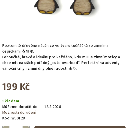
Roztomilé dřevěné náušnice ve tvaru tučňáčků se zimními
čepičkami 🐧🧣❄️.
Lehoučké, hravé a ideální pro každého, kdo miluje zimní motivy a
chce mít na uších pořádný „cute overload“. Perfektní na advent,
vánoční trhy i zimní dny plné radosti 🎄✨.
199 Kč
Měrná
Skladem
cena:
Můžeme doručit do:
12.8.2026
Možnosti doručení
Kód:
WL0128