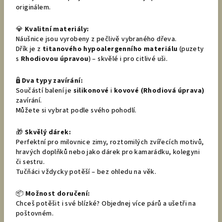
originálem.
💎
Kvalitní materiály:
Náušnice jsou vyrobeny z pečlivě vybraného dřeva.
Dřík je z
titanového hypoalergenního materiálu
(puzety
s
Rhodiovou úpravou
) – skvělé i pro citlivé uši.
🔒
Dva typy zavírání:
Součástí balení je
silikonové
i
kovové (Rhodiová úprava)
zavírání.
Můžete si vybrat podle svého pohodlí.
🎁
Skvělý dárek:
Perfektní pro milovnice zimy, roztomilých zvířecích motivů,
hravých doplňků nebo jako dárek pro kamarádku, kolegyni
či sestru.
Tučňáci vždycky potěší – bez ohledu na věk.
📦
Možnost doručení:
Chceš potěšit i své blízké? Objednej více párů a ušetři na
poštovném.