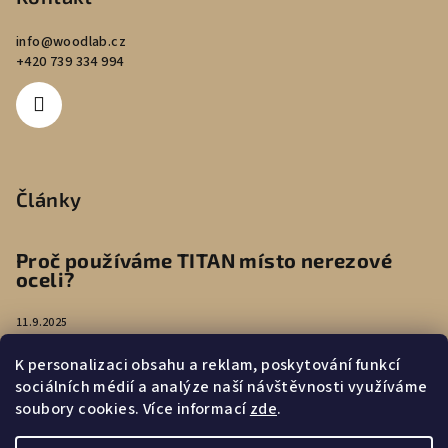
info
@
woodlab.cz
+420 739 334 994
Články
Proč používáme TITAN místo nerezové
oceli?
11.9.2025
K personalizaci obsahu a reklam, poskytování funkcí
Péče o náušnice
sociálních médií a analýze naší návštěvnosti využíváme
soubory cookies. Více informací
zde
.
4.8.2025