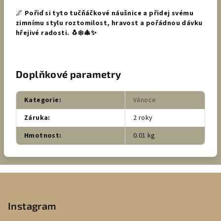
🌌
Pořiď si tyto tučňáčkové náušnice a přidej svému
zimnímu stylu roztomilost, hravost a pořádnou dávku
hřejivé radosti. 🐧❄️🎄✨
Doplňkové parametry
Kategorie
:
Vánoce
Záruka
:
2 roky
Hmotnost
:
0.01 kg
Z
á
p
Instagram
a