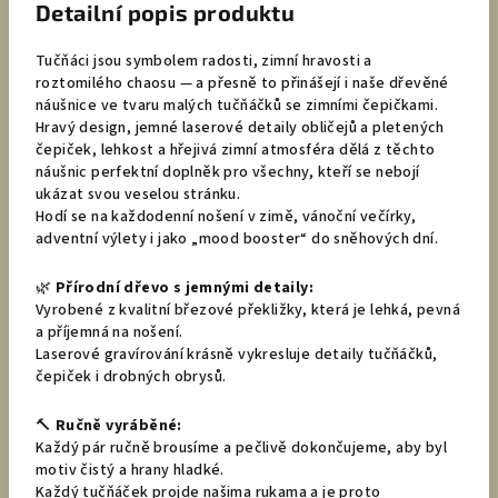
Detailní popis produktu
Tučňáci jsou symbolem radosti, zimní hravosti a
roztomilého chaosu — a přesně to přinášejí i naše dřevěné
náušnice ve tvaru malých tučňáčků se zimními čepičkami.
Hravý design, jemné laserové detaily obličejů a pletených
čepiček, lehkost a hřejivá zimní atmosféra dělá z těchto
náušnic perfektní doplněk pro všechny, kteří se nebojí
ukázat svou veselou stránku.
Hodí se na každodenní nošení v zimě, vánoční večírky,
adventní výlety i jako „mood booster“ do sněhových dní.
🌿
Přírodní dřevo s jemnými detaily:
Vyrobené z kvalitní březové překližky, která je lehká, pevná
a příjemná na nošení.
Laserové gravírování krásně vykresluje detaily tučňáčků,
čepiček i drobných obrysů.
🔨
Ručně vyráběné:
Každý pár ručně brousíme a pečlivě dokončujeme, aby byl
motiv čistý a hrany hladké.
Každý tučňáček projde našima rukama a je proto