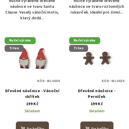
Ručně vyráběné dřevěné
Ručně vyráběné dřevěné
náušnice ve tvaru Santa
náušnice ve tvaru roztomilých
Clause. Veselý vánoční motiv,
rukaviček. Ideální pro zimní...
který dodá...
Ruční výroba
Ruční výroba
Titan
Titan
KÓD:
WL0034
KÓD:
WL0029
Dřevěné náušnice - Vánoční
Dřevěné náušnice -
skřítek
Perníček
199 Kč
199 Kč
Skladem
Skladem
Do košíku
Do košíku