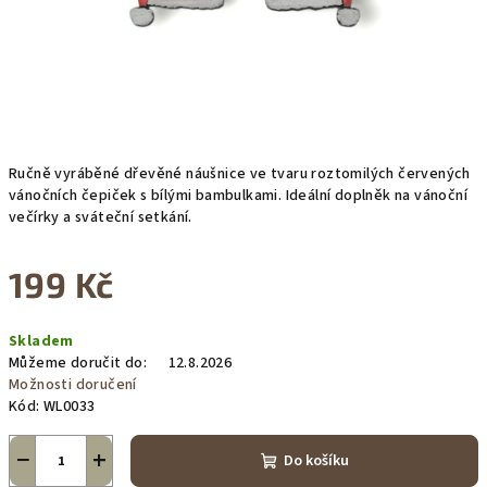
Ručně vyráběné dřevěné náušnice ve tvaru roztomilých červených
vánočních čepiček s bílými bambulkami. Ideální doplněk na vánoční
večírky a sváteční setkání.
199 Kč
Měrná
Skladem
cena:
Můžeme doručit do:
12.8.2026
Možnosti doručení
Kód:
WL0033
−
+
Do košíku