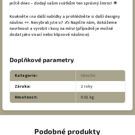
ještě dnes – dodají vašim svátkům ten správný šmrnc! 🌟
Koukněte i na další nabídky a prohlédněte si další designy
náušnic 👀. Nevybrali jste si? ✍️ Napište nám, dokážeme
navrhnout a vyrobit i kusy na míru! (případně je možné
dodat jako visací nebo klipsové náušnice).
Doplňkové parametry
Kategorie
:
Vánoční
Záruka
:
2 roky
Hmotnost
:
0.01 kg
Podobné produkty