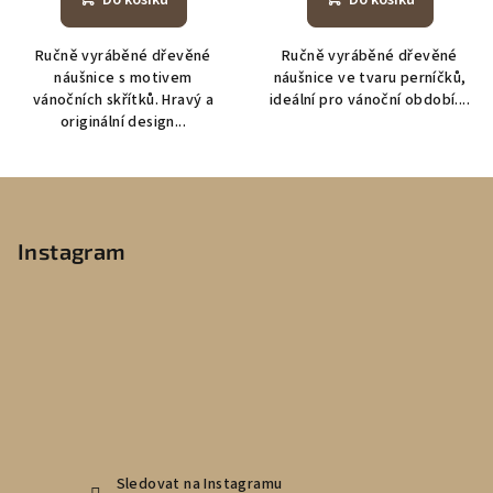
Ručně vyráběné dřevěné
Ručně vyráběné dřevěné
náušnice s motivem
náušnice ve tvaru perníčků,
vánočních skřítků. Hravý a
ideální pro vánoční období....
originální design...
Z
á
p
Instagram
a
t
í
Sledovat na Instagramu