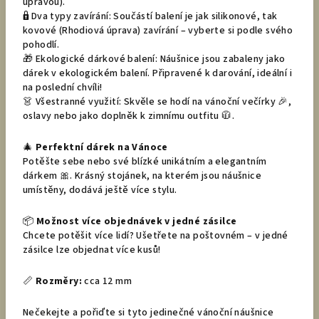
úpravou).
🔒 Dva typy zavírání: Součástí balení je jak silikonové, tak
kovové (Rhodiová úprava) zavírání – vyberte si podle svého
pohodlí.
🎁 Ekologické dárkové balení: Náušnice jsou zabaleny jako
dárek v ekologickém balení. Připravené k darování, ideální i
na poslední chvíli!
👗 Všestranné využití: Skvěle se hodí na vánoční večírky 🎉,
oslavy nebo jako doplněk k zimnímu outfitu 🧥.
🎄
Perfektní dárek na Vánoce
Potěšte sebe nebo své blízké unikátním a elegantním
dárkem 🎀. Krásný stojánek, na kterém jsou náušnice
umístěny, dodává ještě více stylu.
📦
Možnost více objednávek v jedné zásilce
Chcete potěšit více lidí? Ušetřete na poštovném – v jedné
zásilce lze objednat více kusů!
📏
Rozměry:
cca 12 mm
Nečekejte a pořiďte si tyto jedinečné vánoční náušnice