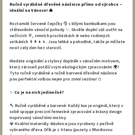
Ručně vyráběné dřevěné náušnice přímo od výrobce –
ideální na Vánoce! 🎄
Roztomilé červené čepičky 🎅 s bílými bambulkami jsou
ztělesněním vánoční pohody ✨. Skvěle doplní váš outfit na
večírcích 🥂, zimních procházkách ❄️ nebo rodinných
setkáních 👨‍👩‍👧‍👦. Jsou lehké a pohodlné, takže je můžete
nosit celý den bez starostí.
Hledáte originální a stylový doplněk s vánočním motivem,
který zároveň potěší svým ekologickým zpracováním 🌍?
Tyto ručně vyráběné a ručně barvené dřevěné náušnice
jsou perfektní volbou nejen pro zimní sezónu! ⛄️
✨
Co je na nich jedinečné?
🔨 Ručně vyráběné a barvené: Každý kus je originál, který v
sobě spojuje precizní řemeslné zpracování a krásný design
inspirovaný vánočními motivy.
💎 Kvalitní materiály: Náušnice jsou vyrobeny z pečlivě
vybraného dřeva. Dřík je z titanu (puzety s Rhodiovou