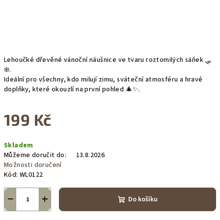
Lehoučké dřevěné vánoční náušnice ve tvaru roztomilých sáňek 🛷
❄️.
Ideální pro všechny, kdo milují zimu, sváteční atmosféru a hravé
doplňky, které okouzlí na první pohled 🎄✨.
199 Kč
Měrná
Skladem
cena:
Můžeme doručit do:
13.8.2026
Možnosti doručení
Kód:
WL0122
−
+
Do košíku