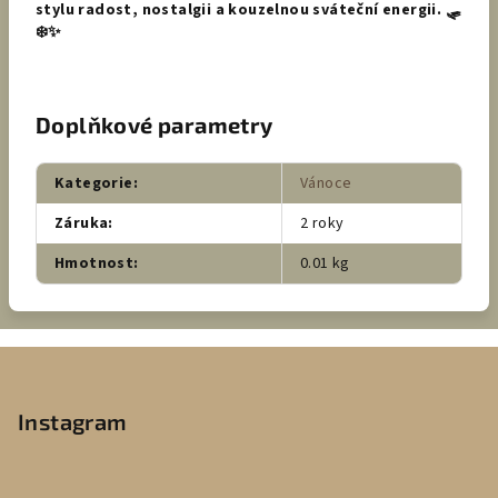
stylu radost, nostalgii a kouzelnou sváteční energii. 🛷
❄️✨
Doplňkové parametry
Kategorie
:
Vánoce
Záruka
:
2 roky
Hmotnost
:
0.01 kg
Z
á
p
Instagram
a
t