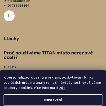
info
@
woodlab.cz
+420 739 334 994
Články
Proč používáme TITAN místo nerezové
oceli?
11.9.2025
K personalizaci obsahu a reklam, poskytování funkcí
Péče o náušnice
sociálních médií a analýze naší návštěvnosti využíváme
soubory cookies. Více informací
zde
.
4.8.2025
Nastavení