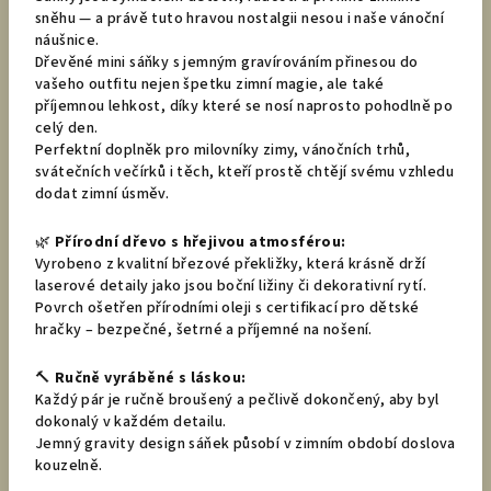
sněhu — a právě tuto hravou nostalgii nesou i naše vánoční
náušnice.
Dřevěné mini sáňky s jemným gravírováním přinesou do
vašeho outfitu nejen špetku zimní magie, ale také
příjemnou lehkost, díky které se nosí naprosto pohodlně po
celý den.
Perfektní doplněk pro milovníky zimy, vánočních trhů,
svátečních večírků i těch, kteří prostě chtějí svému vzhledu
dodat zimní úsměv.
🌿
Přírodní dřevo s hřejivou atmosférou:
Vyrobeno z kvalitní březové překližky, která krásně drží
laserové detaily jako jsou boční ližiny či dekorativní rytí.
Povrch ošetřen přírodními oleji s certifikací pro dětské
hračky – bezpečné, šetrné a příjemné na nošení.
🔨
Ručně vyráběné s láskou:
Každý pár je ručně broušený a pečlivě dokončený, aby byl
dokonalý v každém detailu.
Jemný gravity design sáňek působí v zimním období doslova
kouzelně.