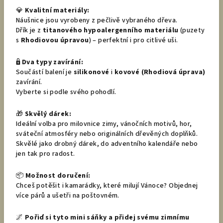
💎
Kvalitní materiály:
Náušnice jsou vyrobeny z pečlivě vybraného dřeva.
Dřík je z
titanového hypoalergenního materiálu
(puzety
s
Rhodiovou úpravou
) – perfektní i pro citlivé uši.
🔒
Dva typy zavírání:
Součástí balení je
silikonové
i
kovové (Rhodiová úprava)
zavírání.
Vyberte si podle svého pohodlí.
🎁
Skvělý dárek:
Ideální volba pro milovnice zimy, vánočních motivů, hor,
sváteční atmosféry nebo originálních dřevěných doplňků.
Skvělé jako drobný dárek, do adventního kalendáře nebo
jen tak pro radost.
📦
Možnost doručení:
Chceš potěšit i kamarádky, které milují Vánoce? Objednej
více párů a ušetři na poštovném.
🌌
Pořiď si tyto mini sáňky a přidej svému zimnímu