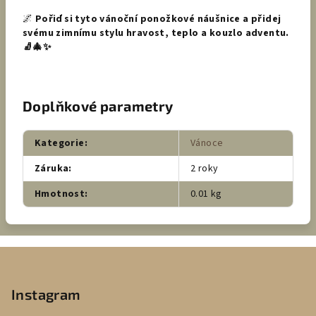
🌌
Pořiď si tyto vánoční ponožkové náušnice a přidej
svému zimnímu stylu hravost, teplo a kouzlo adventu.
🧦🎄✨
Doplňkové parametry
Kategorie
:
Vánoce
Záruka
:
2 roky
Hmotnost
:
0.01 kg
Z
á
p
Instagram
a