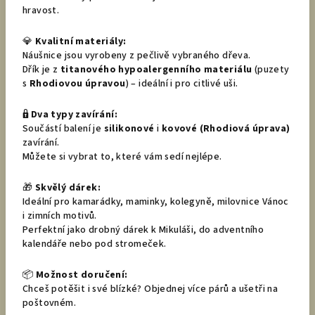
hravost.
💎
Kvalitní materiály:
Náušnice jsou vyrobeny z pečlivě vybraného dřeva.
Dřík je z
titanového hypoalergenního materiálu
(puzety
s
Rhodiovou úpravou
) – ideální i pro citlivé uši.
🔒
Dva typy zavírání:
Součástí balení je
silikonové
i
kovové (Rhodiová úprava)
zavírání.
Můžete si vybrat to, které vám sedí nejlépe.
🎁
Skvělý dárek:
Ideální pro kamarádky, maminky, kolegyně, milovnice Vánoc
i zimních motivů.
Perfektní jako drobný dárek k Mikuláši, do adventního
kalendáře nebo pod stromeček.
📦
Možnost doručení:
Chceš potěšit i své blízké? Objednej více párů a ušetři na
poštovném.