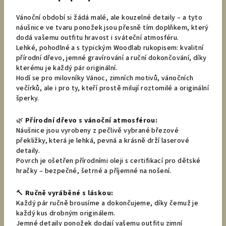
Vánoční období si žádá malé, ale kouzelné detaily – a tyto
náušnice ve tvaru ponožek jsou přesně tím doplňkem, který
dodá vašemu outfitu hravost i sváteční atmosféru.
Lehké, pohodlné a s typickým Woodlab rukopisem: kvalitní
přírodní dřevo, jemné gravírování a ruční dokončování, díky
kterému je každý pár originální.
Hodí se pro milovníky Vánoc, zimních motivů, vánočních
večírků, ale i pro ty, kteří prostě milují roztomilé a originální
šperky.
🌿
Přírodní dřevo s vánoční atmosférou:
Náušnice jsou vyrobeny z pečlivě vybrané březové
překližky, která je lehká, pevná a krásně drží laserové
detaily.
Povrch je ošetřen přírodními oleji s certifikací pro dětské
hračky – bezpečné, šetrné a příjemné na nošení.
🔨
Ručně vyráběné s láskou:
Každý pár ručně brousíme a dokončujeme, díky čemuž je
každý kus drobným originálem.
Jemné detaily ponožek dodají vašemu outfitu zimní