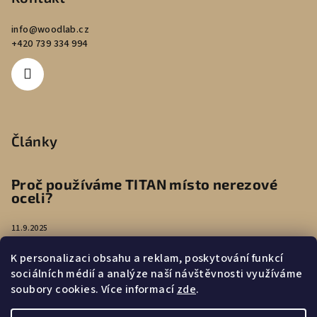
info
@
woodlab.cz
+420 739 334 994
Články
Proč používáme TITAN místo nerezové
oceli?
11.9.2025
K personalizaci obsahu a reklam, poskytování funkcí
Péče o náušnice
sociálních médií a analýze naší návštěvnosti využíváme
soubory cookies. Více informací
zde
.
4.8.2025