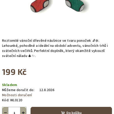
Roztomilé vánoční dřevěné náušnice ve tvaru ponožek 🧦❄️.
Lehounké, pohodlné a ideální na období adventu, vánočních trhů i
svátečních večírků. Perfektní doplněk, který okamžitě vykouzlí
sváteční náladu 🎄✨.
199 Kč
Měrná
Skladem
cena:
Můžeme doručit do:
12.8.2026
Možnosti doručení
Kód:
WL0120
−
+
Do košíku