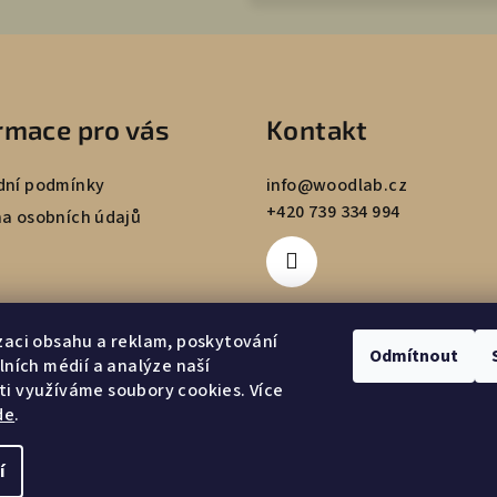
rmace pro vás
Kontakt
ní podmínky
info
@
woodlab.cz
+420 739 334 994
a osobních údajů
zaci obsahu a reklam, poskytování
Odmítnout
álních médií a analýze naší
i využíváme soubory cookies. Více
de
.
í