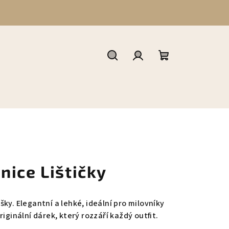
Hledat
Přihlášení
Nákupní
košík
nice Lištičky
ky. Elegantní a lehké, ideální pro milovníky
iginální dárek, který rozzáří každý outfit.