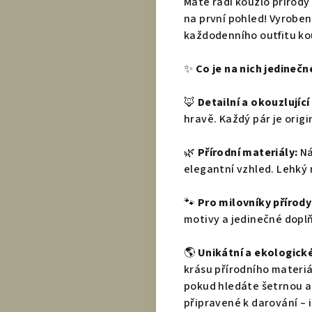
Máte rádi kouzlo přírody
na první pohled! Vyroben
každodenního outfitu kou
✨
Co je na nich jedinečn
🦊
Detailní a okouzlující
hravě. Každý pár je orig
🌿
Přírodní materiály:
Ná
elegantní vzhled. Lehký m
🐾
Pro milovníky přírody
motivy a jedinečné doplň
🌎
Unikátní a ekologické
krásu přírodního materiá
pokud hledáte šetrnou a
připravené k darování – id