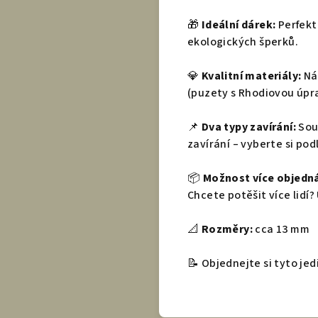
🎁
Ideální dárek:
Perfekt
ekologických šperků.
💎
Kvalitní materiály:
Náu
(puzety s Rhodiovou úpr
📌
Dva typy zavírání:
Souč
zavírání – vyberte si pod
📦
Možnost více objedná
Chcete potěšit více lidí
📐
Rozměry:
cca 13 mm
📝 Objednejte si tyto jed