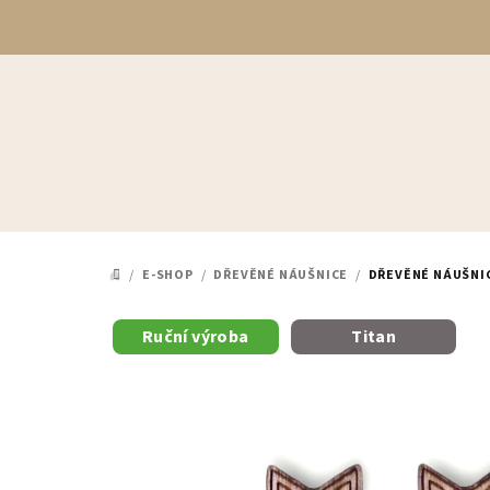
Přejít
na
obsah
/
E-SHOP
/
DŘEVĚNÉ NÁUŠNICE
/
DŘEVĚNÉ NÁUŠNIC
DOMŮ
Ruční výroba
Titan