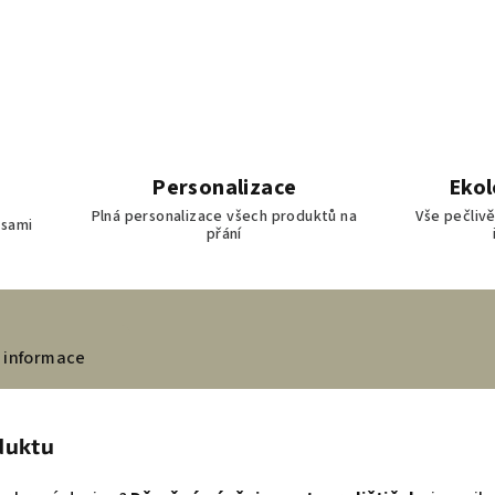
Personalizace
Ekol
Plná personalizace všech produktů na
Vše pečliv
 sami
přání
 informace
duktu