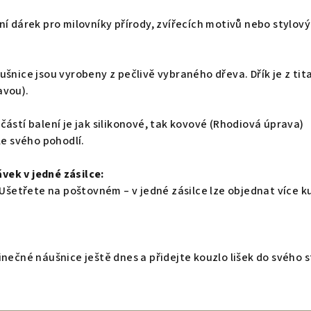
ní dárek pro milovníky přírody, zvířecích motivů nebo stylový
šnice jsou vyrobeny z pečlivě vybraného dřeva. Dřík je z tit
avou).
ástí balení je jak silikonové, tak kovové (Rhodiová úprava)
le svého pohodlí.
vek v jedné zásilce:
? Ušetřete na poštovném – v jedné zásilce lze objednat více k
inečné náušnice ještě dnes a přidejte kouzlo lišek do svého s