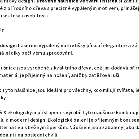
 a hravý design?
Dřevěné náušnice ve tvaru lištiček
si zamilu
é z přírodního dřeva s precizně vypáleným motivem, přinášej
sek lesa i osobitosti.
é?
 design:
Laserem vypálený motiv lišky působí elegantně a zá
inální díky pečlivému zpracování.
ušnice jsou vyrobené z kvalitního dřeva, což jim dodává přír
ateriál je příjemný na nošení, aniž by zatěžoval uši.
:
Tyto náušnice jsou ideální pro všechny, kdo milují zvířata, l
ky.
:
S ekologickým přístupem k výrobě tyto náušnice kombinují
lu a moderní design. Ekologické balení je příjemným bonuse
lternativu k běžným šperkům. Náušnice jsou zabaleny jako d
eální i na poslední chvíli!