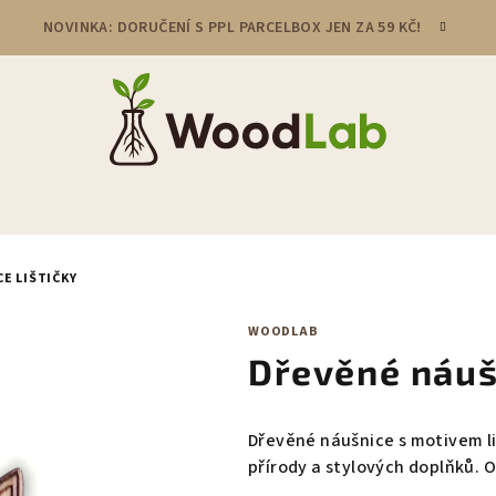
NOVINKA: DORUČENÍ S PPL PARCELBOX JEN ZA 59 KČ!
E LIŠTIČKY
WOODLAB
Dřevěné náuš
Dřevěné náušnice s motivem liš
přírody a stylových doplňků. Or