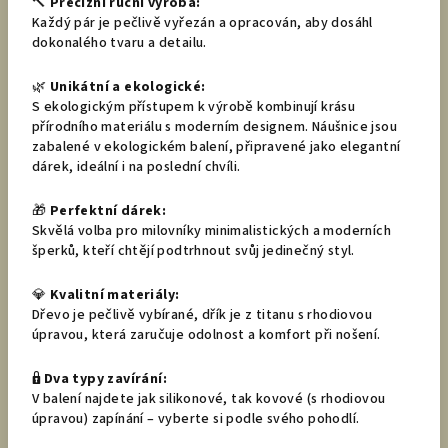
🔨
Precizní ruční výroba:
Každý pár je pečlivě vyřezán a opracován, aby dosáhl
dokonalého tvaru a detailu.
🌿
Unikátní a ekologické:
S ekologickým přístupem k výrobě kombinují krásu
přírodního materiálu s moderním designem. Náušnice jsou
zabalené v ekologickém balení, připravené jako elegantní
dárek, ideální i na poslední chvíli.
🎁
Perfektní dárek:
Skvělá volba pro milovníky minimalistických a moderních
šperků, kteří chtějí podtrhnout svůj jedinečný styl.
💎
Kvalitní materiály:
Dřevo je pečlivě vybírané, dřík je z titanu s rhodiovou
úpravou, která zaručuje odolnost a komfort při nošení.
🔒
Dva typy zavírání:
V balení najdete jak silikonové, tak kovové (s rhodiovou
úpravou) zapínání – vyberte si podle svého pohodlí.