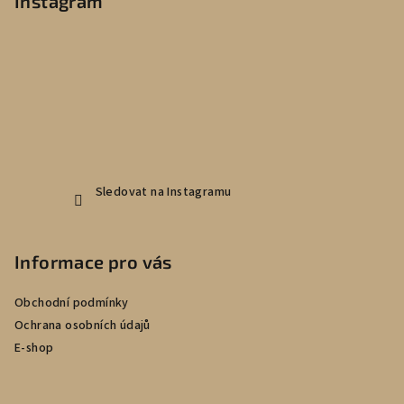
p
Instagram
a
t
í
Sledovat na Instagramu
Informace pro vás
Obchodní podmínky
Ochrana osobních údajů
E-shop