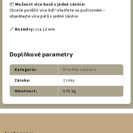
📦
Možnost více kusů v jedné zásilce:
Chcete potěšit více lidí? Ušetřete na poštovném –
objednejte více párů v jedné zásilce.
📏
Rozměry:
cca 12 mm
Doplňkové parametry
Kategorie
:
Dřevěné náušnice
Záruka
:
2 roky
Hmotnost
:
0.01 kg
Z
á