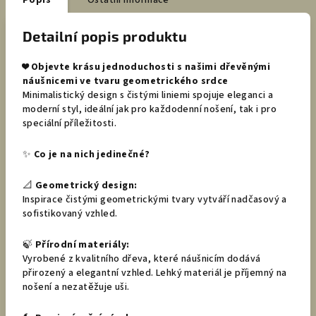
Popis
Ostatní informace
Detailní popis produktu
❤️
Objevte krásu jednoduchosti s našimi dřevěnými
náušnicemi ve tvaru geometrického srdce
Minimalistický design s čistými liniemi spojuje eleganci a
moderní styl, ideální jak pro každodenní nošení, tak i pro
speciální příležitosti.
✨
Co je na nich jedinečné?
📐
Geometrický design:
Inspirace čistými geometrickými tvary vytváří nadčasový a
sofistikovaný vzhled.
🍃
Přírodní materiály:
Vyrobené z kvalitního dřeva, které náušnicím dodává
přirozený a elegantní vzhled. Lehký materiál je příjemný na
nošení a nezatěžuje uši.