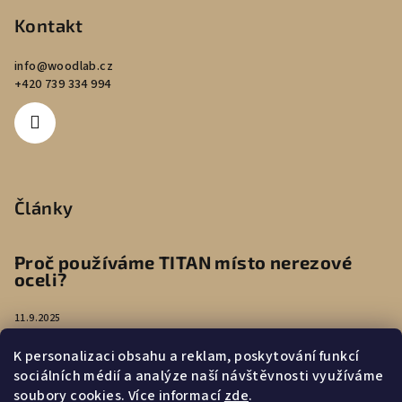
Kontakt
info
@
woodlab.cz
+420 739 334 994
Články
Proč používáme TITAN místo nerezové
oceli?
11.9.2025
K personalizaci obsahu a reklam, poskytování funkcí
Péče o náušnice
sociálních médií a analýze naší návštěvnosti využíváme
soubory cookies. Více informací
zde
.